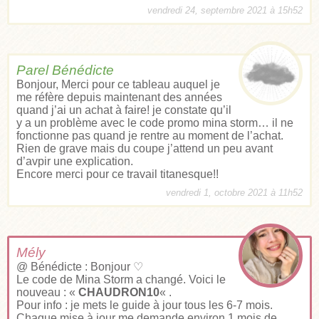
vendredi 24, septembre 2021 à 15h52
Parel Bénédicte
Bonjour, Merci pour ce tableau auquel je
me réfère depuis maintenant des années
quand j’ai un achat à faire! je constate qu’il
y a un problème avec le code promo mina storm… il ne
fonctionne pas quand je rentre au moment de l’achat.
Rien de grave mais du coupe j’attend un peu avant
d’avpir une explication.
Encore merci pour ce travail titanesque!!
vendredi 1, octobre 2021 à 11h52
Mély
@ Bénédicte : Bonjour ♡
Le code de Mina Storm a changé. Voici le
nouveau : «
CHAUDRON10
« .
Pour info : je mets le guide à jour tous les 6-7 mois.
Chaque mise à jour me demande environ 1 mois de