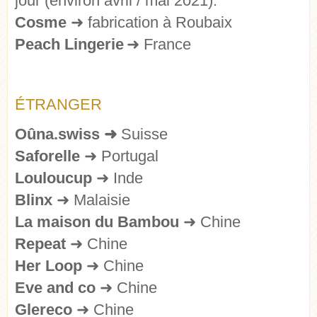
jour (environ avril / mai 2021).
Cosme
➜
fabrication à Roubaix
Peach Lingerie
➜
France
ÉTRANGER
Oûna.swiss ➜
Suisse
Saforelle
➜ Portugal
Louloucup
➜ Inde
Blinx
➜ Malaisie
La maison du Bambou
➜ Chine
Repeat
➜ Chine
Her Loop
➜ Chine
Eve and co
➜
Chine
Glereco
➜
Chine