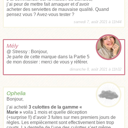
j’ai peur de mettre fait arnaquer et d’avoir
acheter des serviettes de mauvaise qualité. Quand
pensez vous ? Avez-vous tester ?
samedi 7, août 2021 à 11h44
Mély
@ Stressy : Bonjour,
Je parle de cette marque dans la Partie 5
de mon dossier : merci de vous y référer.
dimanche 8, août 2021 à 11h32
Ophelia
Bonjour,
j’ai acheté
3 culottes de la gamme «
Marie »
voila 1 mois et quelle déception
(+surprise !!) d’avoir 3 fuites sur mes premiers jours de
règles. Les empiècement sont effectivement bien trop
courts. La dentelle de l’une des culottes s’est même