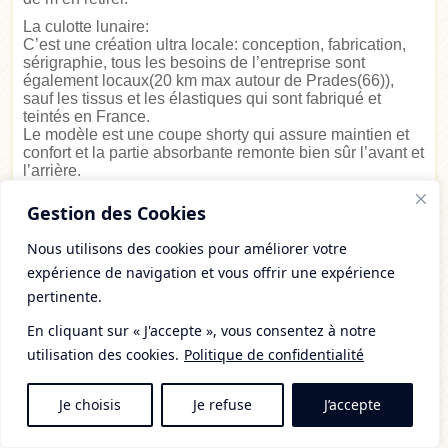
La culotte lunaire:
C’est une création ultra locale: conception, fabrication,
sérigraphie, tous les besoins de l’entreprise sont
également locaux(20 km max autour de Prades(66)),
sauf les tissus et les élastiques qui sont fabriqué et
teintés en France.
Le modèle est une coupe shorty qui assure maintien et
confort et la partie absorbante remonte bien sûr l’avant et
l’arrière.
Adapté à toutes les directions de flux (avant/
arrière/centre).
Gestion des Cookies
-La culotte est en coton Biologique.
-La partie absorbante est en fibre d’Eucalyptus Certifiée
Nous utilisons des cookies pour améliorer votre
Oekotex.
expérience de navigation et vous offrir une expérience
-La partie imperméable est en PUL recyclé Certifiée
pertinente.
Oekotex.
-Les élastiques et fils de couture sont également certifié
En cliquant sur « J'accepte », vous consentez à notre
Oekotex.
utilisation des cookies.
Politique de confidentialité
Je propose 1 produit et 3 déclinaisons possible:
-La lunaire Maïa qui est toute simple (39 euros).
-La lunaire Adara qui est sérigraphier avec des
Je choisis
Je refuse
J’accepte
illustrations célestes (43 euros).
-L’unique qui est une culotte illustrée à la main et