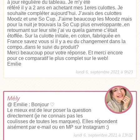
à jour régulière du tableau. Je m’y été
référé il y a 2 ans en achetant mes 1eres culottes. Je
souhaite compléter aujourd’hui. J’avais des culottes
Moodz et une So Cup. J’aime beaucoup les Moodz mais
pour la nuit je trouvais la So Cup plus enveloppante..en
retournant sur leur site j’ai vu quela gamme c’était
étoffée. Sur la culotte initale, en coton, fabriquée en
France savez vous si il y a eu du changement dans la
compo..dans le suivi du produit?
Merci beaucoup pour votre réponse. Et merci encore
pour ce comparatif le plus complet sur le web!
Emilie
lundi 6, septembre 2021 à 9h23
Mély
@ Emilie : Bonjour ♡
Le mieux est de leur poser la question
directement (je ne connais pas les
coulisses de toutes les marques). Elles répondent
aisément par e-mail ou en MP sur Instagram :)
lundi 6, septembre 2021 à 13h32