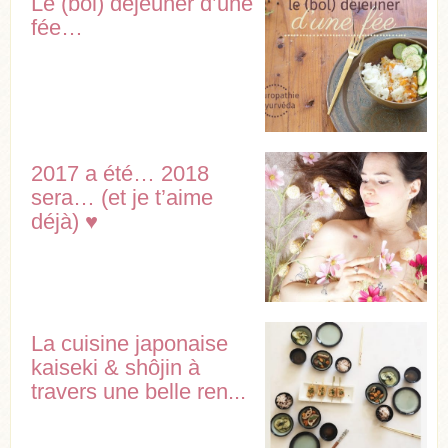
Le (bol) déjeuner d’une
fée…
2017 a été… 2018
sera… (et je t’aime
déjà) ♥
La cuisine japonaise
kaiseki & shôjin à
travers une belle ren...