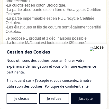
arrière/centre).
-La culotte est en coton Biologique.
-La partie absorbante est en fibre d’Eucalyptus Certifiée
Oekotex.
-La partie imperméable est en PUL recyclé Certifiée
Oekotex.
-Les élastiques et fils de couture sont également certifié
Oekotex.
Je propose 1 produit et 3 déclinaisons possible:
-La lunaire Maïa qui est toute simple (39 euros).
-La lunaire Adara qui est sérigraphier avec des
Gestion des Cookies
illustrations célestes (43 euros).
-L’unique qui est une culotte illustrée à la main et
Nous utilisons des cookies pour améliorer votre
personnalisée pour la personne: centre d’intérêt,
astrologie, cycles ect. (59 euros).
expérience de navigation et vous offrir une expérience
Je pense avoir fait le tour….
pertinente.
Voici le site internet d’Egzod → egzod-culottelunaire.fr Il
manque des articles mais je travaille dessus :)
En cliquant sur « J'accepte », vous consentez à notre
Facebook →Egzod
utilisation des cookies.
Politique de confidentialité
Instagram→Egzod
Pour toute question, n’hésite pas à m’en faire part.
A bientôt!
Je choisis
Je refuse
J’accepte
Erika.
mercredi 26, janvier 2022 à 8h44