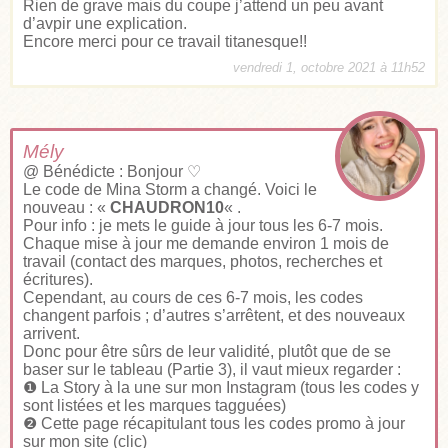
Rien de grave mais du coupe j’attend un peu avant
d’avpir une explication.
Encore merci pour ce travail titanesque!!
vendredi 1, octobre 2021 à 11h52
Mély
@ Bénédicte : Bonjour ♡
Le code de Mina Storm a changé. Voici le
nouveau : «
CHAUDRON10
« .
Pour info : je mets le guide à jour tous les 6-7 mois.
Chaque mise à jour me demande environ 1 mois de
travail (contact des marques, photos, recherches et
écritures).
Cependant, au cours de ces 6-7 mois, les codes
changent parfois ; d’autres s’arrêtent, et des nouveaux
arrivent.
Donc pour être sûrs de leur validité, plutôt que de se
baser sur le tableau (Partie 3), il vaut mieux regarder :
❶ La Story à la une sur mon Instagram (tous les codes y
sont listées et les marques tagguées)
❷
Cette page récapitulant tous les codes promo à jour
sur mon site (clic
)