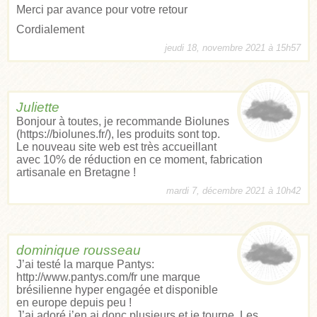
Merci par avance pour votre retour
Cordialement
jeudi 18, novembre 2021 à 15h57
Juliette
Bonjour à toutes, je recommande Biolunes
(
https://biolunes.fr/
), les produits sont top.
Le nouveau site web est très accueillant
avec 10% de réduction en ce moment, fabrication
artisanale en Bretagne !
mardi 7, décembre 2021 à 10h42
dominique rousseau
J’ai testé la marque Pantys:
http://www.pantys.com/fr
une marque
brésilienne hyper engagée et disponible
en europe depuis peu !
J’ai adoré j’en ai donc plusieurs et je tourne. Les