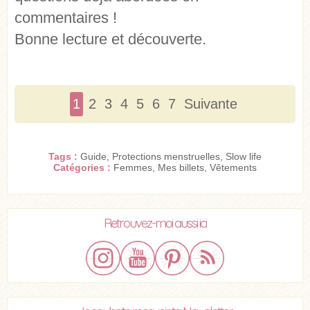
commentaires !
Bonne lecture et découverte.
1
2
3
4
5
6
7
Suivante
Tags :
Guide
,
Protections menstruelles
,
Slow life
Catégories :
Femmes
,
Mes billets
,
Vêtements
Retrouvez-moi aussi ici