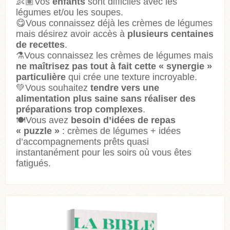
👶🏽Vos
enfants
sont difficiles avec les
légumes et/ou les soupes.
😋Vous connaissez déjà les crèmes de légumes
mais désirez avoir accès à
plusieurs centaines
de recettes
.
⚗️Vous connaissez les crèmes de légumes mais
ne maîtrisez pas tout à fait cette « synergie »
particulière
qui crée une texture incroyable.
💚Vous souhaitez
tendre vers une
alimentation plus saine sans réaliser des
préparations trop complexes
.
🍽️Vous avez
besoin d’idées de repas
« puzzle »
: crèmes de légumes + idées
d’accompagnements prêts quasi
instantanément pour les soirs où vous êtes
fatigués.