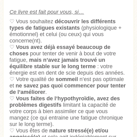
Ce livre est fait pour vous, si…
♡
Vous souhaitez
découvrir les différents
types de fatigues existants
(physiologique +
émotionnel) et celui (ou ceux) qui vous
concerne(nt).
♡
Vous avez déjà essayé beaucoup de
choses
pour tenter de venir à bout de votre
fatigue,
mais n’avez jamais trouvé un
équilibre stable sur le long terme
: votre
énergie est en dent de scie depuis des années.
♡
Votre qualité de
sommeil
n’est pas optimale
et
ne savez pas quoi commencer pour tenter
de l’améliorer
.
♡
Vous faites de l’hypothyroïdie, avez des
problèmes digestifs
limitant la capacité de
votre corps à bien assimiler ce que vous
mangez (ce qui entraine une fatigue chronique
sur le long terme).
♡
Vous êtes de
nature stressé(e) et/ou
angoissé(e)
et cela agit indéniablement sur