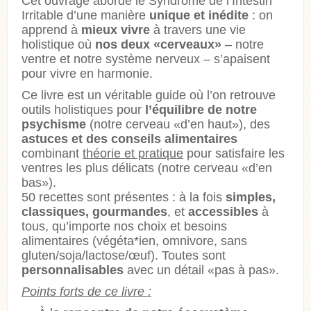
Cet ouvrage aborde le Syndrome de l’Intestin
Irritable d’une manière
unique et inédite
: on
apprend à
mieux vivre
à travers une vie
holistique où
nos deux «cerveaux»
– notre
ventre et notre système nerveux – s’apaisent
pour vivre en harmonie.
Ce livre est un véritable guide où l’on retrouve
outils holistiques pour
l’équilibre de notre
psychisme
(notre cerveau «d’en haut»), des
astuces et des conseils alimentaires
combinant
théorie et pratique
pour satisfaire les
ventres les plus délicats (notre cerveau «d’en
bas»).
50 recettes sont présentes : à la fois
simples,
classiques, gourmandes
, et
accessibles
à
tous, qu’importe nos choix et besoins
alimentaires (végéta*ien, omnivore, sans
gluten/soja/lactose/œuf). Toutes sont
personnalisables
avec un détail «pas à pas».
Points forts de ce livre :