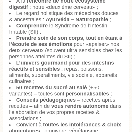
À la
rencontre de notre écosystème
digestif
: notre «deuxième cerveau» ;
Le regard holistique des médecines douces
& ancestrales :
Ayurvéda – Naturopathie
;
Comprendre
le Syndrome de l’Intestin
Irritable (SII) ;
Prendre soin de son corps, tout en étant à
l’écoute de ses émotions
pour «apaiser» nos
deux cerveaux (souvent ultra-sensibles chez les
personnes atteintes du SII) ;
L’univers gourmand pour des intestins
réactifs et sensibles
: repas, boissons,
aliments, superaliments, vie sociale, appareils
culinaires ;
50 recettes du sucré au salé
(+50
variantes) – toutes sont
personnalisables
;
Conseils pédagogiques
– recettes après
recettes – afin de
vous rendre autonome
dans
l’élaboration de vos propres recettes &
associations ;
Convient à
toutes
les intolérances & choix
alimentaires
: omnivore, végétarisme,