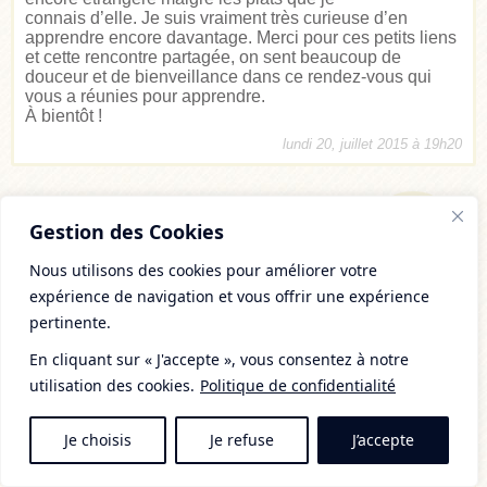
connais d’elle. Je suis vraiment très curieuse d’en
apprendre encore davantage. Merci pour ces petits liens
et cette rencontre partagée, on sent beaucoup de
douceur et de bienveillance dans ce rendez-vous qui
vous a réunies pour apprendre.
À bientôt !
lundi 20, juillet 2015 à 19h20
Gestion des Cookies
Carole
Merci de me faire découvrir la cuisine
Nous utilisons des cookies pour améliorer votre
japonaise ainsi.
expérience de navigation et vous offrir une expérience
Je suis allée voir ce que faisait Clara, tout
me fait envie !
pertinente.
Je vais prendre plaisir à la découvrir.
Carole
En cliquant sur « J'accepte », vous consentez à notre
utilisation des cookies.
Politique de confidentialité
lundi 20, juillet 2015 à 22h15
Je choisis
Je refuse
J’accepte
Clémentine