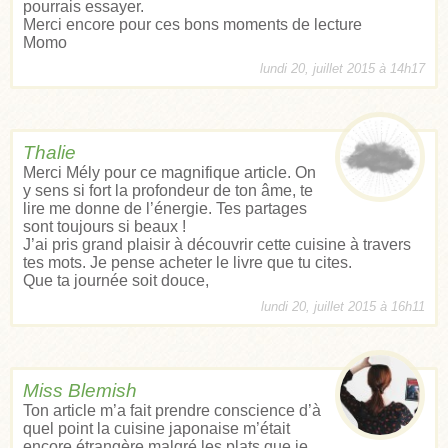
pourrais essayer.
Merci encore pour ces bons moments de lecture
Momo
lundi 20, juillet 2015 à 14h17
Thalie
Merci Mély pour ce magnifique article. On
y sens si fort la profondeur de ton âme, te
lire me donne de l’énergie. Tes partages
sont toujours si beaux !
J’ai pris grand plaisir à découvrir cette cuisine à travers
tes mots. Je pense acheter le livre que tu cites.
Que ta journée soit douce,
lundi 20, juillet 2015 à 16h11
Miss Blemish
Ton article m’a fait prendre conscience d’à
quel point la cuisine japonaise m’était
encore étrangère malgré les plats que je