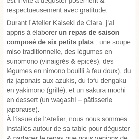
est invité à déguster posément &
respectueusement avec gratitude.
Durant l’Atelier Kaiseki de Clara, j’ai
appris à élaborer
un repas de saison
composé de six petits plats
: une soupe
miso traditionnelle, des légumes en
sunomono (vinaigrés & épicés), des
légumes en nimono bouilli à feu doux), du
riz japonais aux azukis, du tofu dengaku
en yakimono (grillé), et un sakura mochi
en dessert (un wagashi – pâtisserie
japonaise).
À l’issue de l’Atelier, nous nous sommes
installés autour de sa table pour déguster
& partager le repas que nous venions de