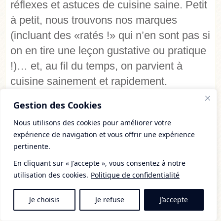
réflexes et astuces de cuisine saine. Petit
à petit, nous trouvons nos marques
(incluant des «ratés !» qui n’en sont pas si
on en tire une leçon gustative ou pratique
!)… et, au fil du temps, on parvient à
cuisine sainement et rapidement.
Au bout du compte,
10 à 20 minutes de
Gestion des Cookies
préparation par repas
suffisent chaque
Nous utilisons des cookies pour améliorer votre
jour.
expérience de navigation et vous offrir une expérience
Personnellement, certains ouvrages m’ont
pertinente.
beaucoup aidée à apprendre à cuisiner
En cliquant sur « J'accepte », vous consentez à notre
utilisation des cookies.
Politique de confidentialité
sainement et simplement : ce sont mes
«classiques chouchous» que j’ai
listés
Je choisis
Je refuse
J’accepte
précieusement ici
.