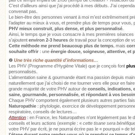
C’est d’ailleurs ainsi que j’ai procédé à mes débuts. J’ai cepen
convenait pas.
Le bien-être des personnes venant à moi m’est extrêmement pré
l’adapter au mieux à vous, et prendre plus de temps pour vous, 
PHV mieux construit, plus dense, et plus personnalisé
.
Ainsi, le temps que je vous consacre à mes premières séances p
s’ajoutent
environ 2-3 heures
de travail pour la conception de 
Cette méthode me prend beaucoup plus de temps
, mais
corr
souhaite offrir
: une
énergie douce, soigneuse, attentive, et 
❷
Une très riche quantité d’informations…
Les PHV (Programme d’Hygiène Vitale) que je conçois font
plu
personnalisés.
L’alimentation saine & gourmande étant ma passion depuis maint
naturellement que j’ai choisi de me tourner vers elle pour en faire 
grande majorité de votre PHV autour de
conseils, indications, 
saine, gourmande, personnalisée, et répondant à vos besoi
Chaque PHV comportent également plusieurs autres parties fai
Naturopathie
: phytologie, exercice de développement personnel
respiratoire, conseils de lectures…
Attention
: en France, les Naturopathes n’ont légalement pas le 
conseils et leurs actions (exemple : «
cette tisane sera bénéfique
votre PHV par écrit, je ne pourrai écrire pas le « pourquoi » de t
l’étape
durant
notre rendez-vous où je prendrai ce temps d’e