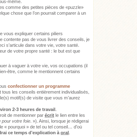
e vous-même.
ues comme des petites pièces de «puzzle»
quelque chose que l’on pourrait comparer à un
vous expliquer certains piliers
 contente pas de vous livrer des conseils, je
i s’articule dans votre vie, votre santé.
r de votre propre santé : le but est que
.
uer à vaguer à votre vie, vos occupations (il
bien-être, comme le mentionnent certains
vous
confectionner un programme
tous les conseils entièrement individualisés,
le(s) motif(s) de visite que vous m’aurez
viron 2-3 heures de travail
.
droit de mentionner par
écrit
le lien entre les
 pour votre foie
. »). Ainsi, lorsque je rédigerai
le « pourquoi » de tel ou tel conseil… d’où
rai ce temps d’explication à
oral
.