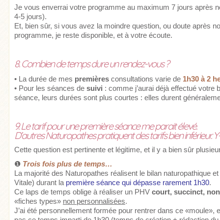
Je vous enverrai votre programme au maximum 7 jours après not
4-5 jours).
Et, bien sûr, si vous avez la moindre question, ou doute après no
programme, je reste disponible, et à votre écoute.
8. Combien de temps dure un rendez-vous ?
• La durée de mes
premières
consultations varie de
1h30 à 2 h
• Pour les séances de
suivi
: comme j’aurai déjà effectué votre b
séance, leurs durées sont plus courtes : elles durent généralem
9. Le tarif pour une première séance me parait élevé.
D’autres Naturopathes pratiquent des tarifs bien inférieur. Y-a
Cette question est pertinente et légitime, et il y a bien sûr plusieu
❶
Trois fois plus de temps…
La majorité des Naturopathes réalisent le bilan naturopathique et
Vitale) durant la
première séance qui dépasse rarement 1h30
.
Ce laps de temps oblige à réaliser un PHV
court, succinct, non 
«fiches types»
non personnalisées
.
J’ai été personnellement formée pour rentrer dans ce «moule», 
pas ce temps imparti de 1h30 (temps de création + rédaction du