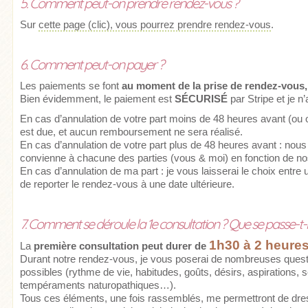
5. Comment peut-on prendre rendez-vous ?
Sur
cette page (clic), vous pourrez prendre rendez-vous
.
6. Comment peut-on payer ?
Les paiements se font
au moment de la prise de rendez-vous,
Bien évidemment, le paiement est
SÉCURISÉ
par Stripe et je 
En cas d’annulation de votre part moins de 48 heures avant (ou oub
est due, et aucun remboursement ne sera réalisé.
En cas d’annulation de votre part plus de 48 heures avant : no
convienne à chacune des parties (vous & moi) en fonction de nos
En cas d’annulation de ma part : je vous laisserai le choix entr
de reporter le rendez-vous à une date ultérieure.
7. Comment se déroule la 1e consultation ? Que se passe-t-i
1h30 à 2 heure
La
première consultation peut durer de
Durant notre rendez-vous, je vous poserai de nombreuses questi
possibles (rythme de vie, habitudes, goûts, désirs, aspirations, se
tempéraments naturopathiques…).
Tous ces éléments, une fois rassemblés, me permettront de dre