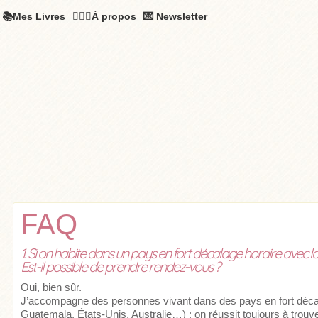
📚Mes Livres
🧚🏻‍♂️À propos
💌 Newsletter
FAQ
1. Si on habite dans un pays en fort décalage horaire avec l
Est-il possible de prendre rendez-vous ?
Oui, bien sûr.
J’accompagne des personnes vivant dans des pays en fort déca
Guatemala, États-Unis, Australie…) : on réussit toujours à trou