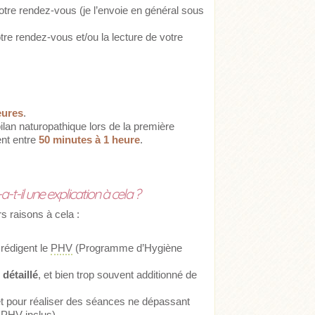
re rendez-vous (je l’envoie en général sous
tre rendez-vous et/ou la lecture de votre
eures
.
ilan naturopathique lors de la première
ent entre
50 minutes à 1 heure
.
-t-il une explication à cela ?
rs raisons à cela :
 rédigent le
PHV
(Programme d’Hygiène
détaillé
, et bien trop souvent additionné de
et pour réaliser des séances ne dépassant
 PHV inclus).