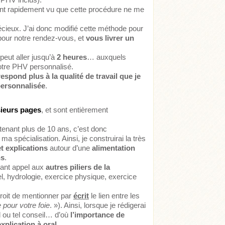
dant rapidement vu que cette procédure ne me
cieux. J’ai donc modifié cette méthode pour
pour notre rendez-vous, et
vous livrer un
eut aller jusqu’à
2 heures
… auxquels
votre PHV personnalisé.
espond plus à la qualité de travail que je
personnalisée
.
sieurs pages
, et sont entièrement
enant plus de 10 ans, c’est donc
ma spécialisation. Ainsi, je construirai la très
et explications
autour d’une
alimentation
ns
.
sant appel aux
autres piliers de la
, hydrologie, exercice physique, exercice
droit de mentionner par
écrit
le lien entre les
 pour votre foie
. »). Ainsi, lorsque je rédigerai
el ou tel conseil… d’où
l’importance de
xplication à
oral
.