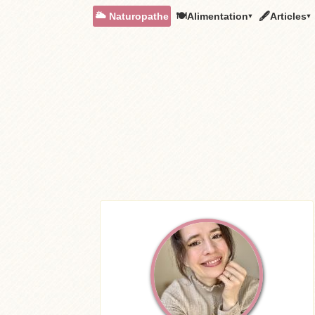
🌥️ Naturopathe
🍽Alimentation▾
🖋Articles▾