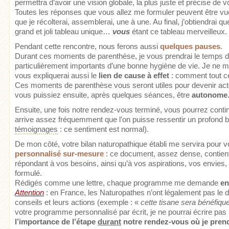
permettra d’avoir une vision globale, la plus juste et précise d
Toutes les réponses que vous allez me formuler peuvent être v
que je récolterai, assemblerai, une à une. Au final, j’obtiendrai 
grand et joli tableau unique…
vous
étant ce tableau merveilleux.
Pendant cette rencontre, nous ferons aussi
quelques pauses
.
Durant ces moments de parenthèse, je vous prendrai le temps de 
particulièrement importants d’une bonne hygiène de vie. Je ne me
vous expliquerai aussi le
lien de cause à effet
: comment tout cec
Ces moments de parenthèse vous seront utiles pour devenir acteu
vous puissiez ensuite, après quelques séances, être
autonome
Ensuite, une fois notre rendez-vous terminé, vous pourrez contin
arrive assez fréquemment que l’on puisse ressentir un profond 
témoignages
: ce sentiment est normal).
De mon côté, votre bilan naturopathique établi me servira pour 
personnalisé
sur-mesure
: ce document, assez dense, contient 
répondant à vos besoins, ainsi qu’à vos aspirations, vos envies, 
formulé.
Rédigés comme une lettre, chaque programme me demande
en
Attention
: en France, les Naturopathes n’ont légalement pas le 
conseils et leurs actions (exemple : «
cette tisane sera bénéfique
votre programme personnalisé par écrit, je ne pourrai écrire pas 
l’importance de l’étape
durant
notre rendez-vous où je prend