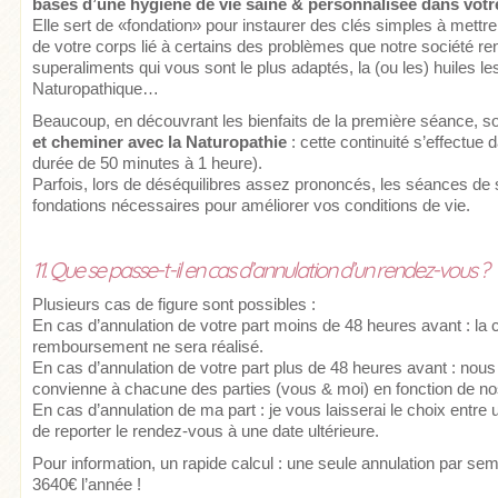
bases d’une hygiène de vie saine & personnalisée dans votr
Elle sert de «fondation» pour instaurer des clés simples à mettr
de votre corps lié à certains des problèmes que notre société r
superaliments qui vous sont le plus adaptés, la (ou les) huiles les
Naturopathique…
Beaucoup, en découvrant les bienfaits de la première séance, s
et cheminer avec la Naturopathie
: cette continuité s’effectue
durée de 50 minutes à 1 heure).
Parfois, lors de déséquilibres assez prononcés, les séances de s
fondations nécessaires pour améliorer vos conditions de vie.
11. Que se passe-t-il en cas d’annulation d’un rendez-vous ?
Plusieurs cas de figure sont possibles :
En cas d’annulation de votre part moins de 48 heures avant : la 
remboursement ne sera réalisé.
En cas d’annulation de votre part plus de 48 heures avant : no
convienne à chacune des parties (vous & moi) en fonction de nos
En cas d’annulation de ma part : je vous laisserai le choix entr
de reporter le rendez-vous à une date ultérieure.
Pour information, un rapide calcul : une seule annulation par sem
3640€ l’année !