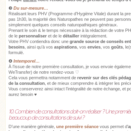
❸
Du sur-mesure…
Réalisant leurs PHV (Programme d’Hygiène Vitale) durant la p
pas 1h30, la majorité des Naturopathes ne peuvent pas personn
simplement quelques conseils naturopathiques généraux.
Prenant le soin & le temps nécessaire à la rédaction de votre 
de le
personnaliser
et de le
détailler
intégralement.
Votre PHV contiendra donc une
grande source de conseils ent
besoins
, ainsi qu’à vos
aspirations
, vos
envies
, vos
goûts
, le
formulé.
❹
Intemporel…
À l’issue de notre première consultation, je vous envoie égalem
WeTransfer) de notre rendez-vous ♡
Cela vous permettra notamment de
revenir sur des clés péda
de la consultation
, et de mieux comprendre & intégrer les pré
Vous conserverez ainsi intact l’intégralité de notre échange, et p
aurez besoin ♥
10. Combien de consultations doit-on réaliser ? Une première 
beaucoup de consultations de suivi ?
D’une manière générale,
une première séance
vous permet d’
a