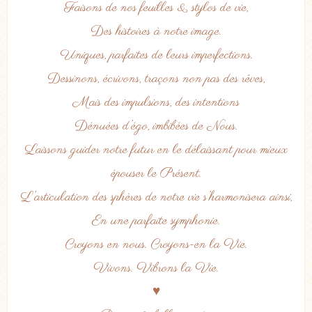
Faisons de nos feuilles & stylos de vie,
Des histoires à notre image.
Uniques, parfaites de leurs imperfections.
Dessinons, écrivons, traçons non pas des rêves,
Mais des impulsions, des intentions
Dénuées d’égo, imbibées de Nous.
Laissons guider notre futur en le délaissant pour mieux
épouser le Présent.
L’articulation des sphères de notre vie s’harmonisera ainsi,
En une parfaite symphonie.
Croyons en nous. Croyons-en la Vie.
Vivons. Vibrons la Vie.
♥