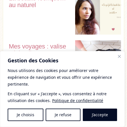
au naturel
Mes voyages : valise
minimaliste +
organisation
Gestion des Cookies
Nous utilisons des cookies pour améliorer votre
expérience de navigation et vous offrir une expérience
pertinente.
En cliquant sur « J'accepte », vous consentez à notre
10 commentaires
utilisation des cookies.
Politique de confidentialité
Mélodie
Je choisis
Je refuse
J’accepte
Comme d’habitude, je te lis avec
beaucoup de plaisir et avec l’impression