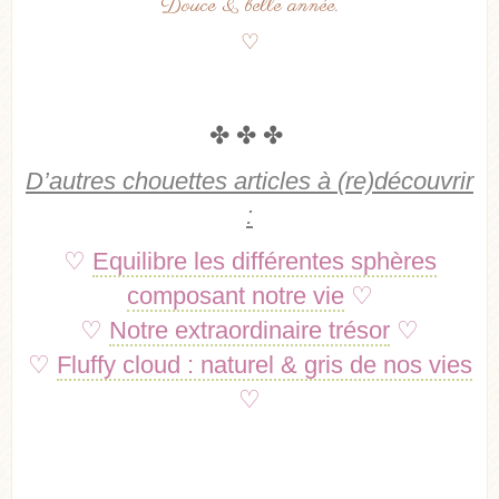
Douce & belle année.
♡
✤ ✤ ✤
D’autres chouettes articles à (re)découvrir
:
♡
Equilibre les différentes sphères
composant notre vie
♡
♡
Notre extraordinaire trésor
♡
♡
Fluffy cloud : naturel & gris de nos vies
♡