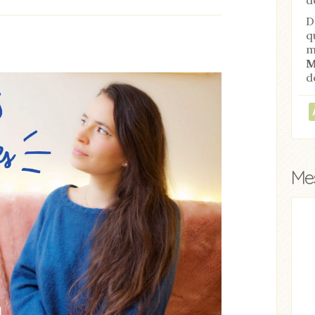
D
q
m
M
d
Mes