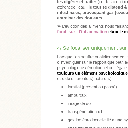
les digérer et traiter
(ou de façon inco
attirent de l’eau :
le tout se distend &
intestinales
,
provoquant
gaz
(évacu
entrainer des
douleurs
.
➽ L’éviction des aliments nous faisant 
fond, sur : l’inflammation
et/ou le m
4/ Se focaliser uniquement sur
Lorsque l’on souffre quotidiennement d
d’investiguer sur le rapport que peut a
psychologique / émotionnel doit égalem
toujours un élément psychologique à
être de différente(s) nature(s) :
familial (présent ou passé)
amoureux
image de soi
transgénérationnel
gestion émotionnelle lié à une hy