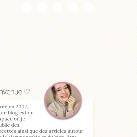
envenue ♡
réé en 2007,
on blog est un
space où je
ublie des
ecettes ainsi que des articles autour
e la Naturopathie et du bien-être.