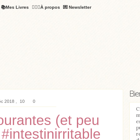
📚Mes Livres
🧚🏻‍♂️À propos
💌 Newsletter
Bi
éc 2018
10
0
C
m
ourantes (et peu
e
p
#intestinirritable
r
d