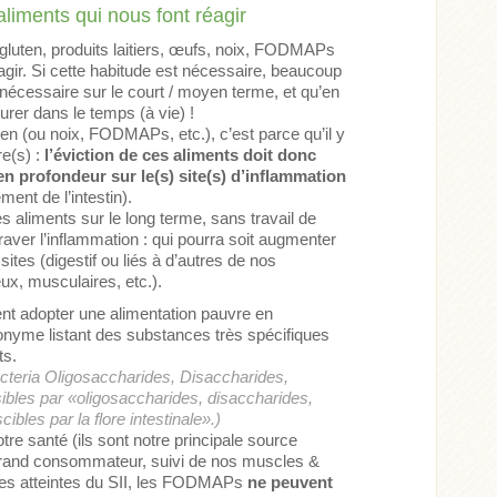
 aliments qui nous font réagir
gluten, produits laitiers, œufs, noix, FODMAPs
réagir. Si cette habitude est nécessaire, beaucoup
 nécessaire sur le court / moyen terme, et qu’en
urer dans le temps (à vie) !
uten (ou noix, FODMAPs, etc.), c’est parce qu’il y
re(s) :
l’éviction de ces aliments doit donc
 en profondeur sur le(s) site(s) d’inflammation
ent de l’intestin).
ces aliments sur le long terme, sans travail de
raver l’inflammation : qui pourra soit augmenter
sites (digestif ou liés à d’autres de nos
ux, musculaires, etc.).
ent adopter une alimentation pauvre en
yme listant des substances très spécifiques
ts.
teria Oligosaccharides, Disaccharides,
ibles par «oligosaccharides, disaccharides,
les par la flore intestinale».)
tre santé (ils sont notre principale source
 grand consommateur, suivi de nos muscles &
nnes atteintes du SII, les FODMAPs
ne peuvent