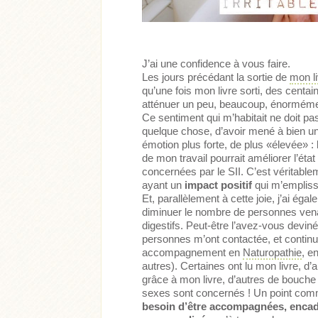
J’ai une confidence à vous faire.
Les jours précédant la sortie de
mon l
qu’une fois mon livre sorti, des centa
atténuer un peu, beaucoup, énormément
Ce sentiment qui m’habitait ne doit pa
quelque chose, d’avoir mené à bien un p
Acheter
Lire l'ar
émotion plus forte, de plus «élevée» : 
de mon travail pourrait améliorer l’ét
concernées par le SII. C’est véritablem
Acheter
Lire l'article
ayant un
impact positif
qui m’emplissa
Et, parallèlement à cette joie, j’ai ég
diminuer le nombre de personnes vena
digestifs.
Peut-être l’avez-vous deviné 
personnes m’ont contactée, et continu
accompagnement en
Naturopathie
, e
autres). Certaines ont lu mon livre, d
grâce à mon livre, d’autres de bouche à
sexes sont concernés ! Un point comm
besoin d’être accompagnées, encad