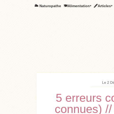
🌥️ Naturopathe
🍽Alimentation▾
🖋Articles▾
Le 2 D
5 erreurs c
connues) // 