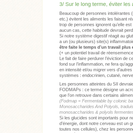
3/ Sur le long terme, éviter les
Beaucoup de personnes intolérantes (
etc.) évitent les aliments les faisant 
trop de personnes ignorent qu’elle est
aucun cas, cette habitude devrait perd
Si notre système digestif réagit au gl
a un (ou plusieurs) site(s) inflammatoi
être faite le temps d’un travail plus
(+ un potentiel travail de réensemencem
Le fait de faire perdurer l’éviction de 
fond sur l’inflammation, ne fera qu’agg
en intensité et/ou migrer vers d’autres 
systèmes : endocrinien, cutané, nerve
Les personnes atteintes du SII devrai
FODMAPs : ce terme désigne un acron
que l’on retrouve dans certains alimen
(Fodmap = Fermentable by colonic bac
Monosaccharides And Polyols, traduis
monosaccharides & polyols fermentescib
Si les glucides sont importants pour no
d’énergie, dont notre cerveau est un
toutes nos cellules), chez les perso