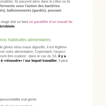
mplète). Ils passent alors dans le côlon où ils
 fermente sous l’action des bactéries
és),
ballonnements
(gardés), pouvant
réagir doit se faire
en parallèle d’un travail de
icrobiote
.
 nos habitudes alimentaires
e gênes et/ou maux digestifs, il est légitime
voir notre alimentation. Cependant, l’aspect
ent être exploré : dans le cas du SII,
il y a
 «résoudre» / sur lequel travailler
, il peut
persensibilité mal gérée