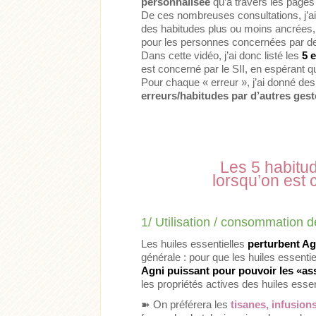
personnalisée
qu’à travers les pages
De ces nombreuses consultations, j’ai
des habitudes plus ou moins ancrées, so
pour les personnes concernées par des 
Dans cette vidéo, j’ai donc listé les
5 
est concerné par le SII, en espérant q
Pour chaque « erreur », j’ai donné de
erreurs/habitudes par d’autres gest
Les 5 habitud
lorsqu’on est 
1/ Utilisation / consommation d
Les huiles essentielles
perturbent Ag
générale : pour que les huiles essentiel
Agni puissant pour pouvoir les «as
les propriétés actives des huiles essen
➽ On préférera les
tisanes, infusion