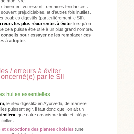
 de mon livre.
 clairement vu ressortir certaines tendances :
uvent préjudiciables, et d’autres fois inutiles,
troubles digestifs (particulièrement le SII).
erreurs les plus récurrentes à éviter
lorsqu’on
ue cela puisse être utile à un plus grand nombre.
s
conseils pour essayer de les remplacer ces
es à adopter
.
es / erreurs à éviter
concerné(e) par le SII
es huiles essentielles
ni
, le «feu digestif» en Ayurvéda, de manière
les puissent agir, il faut donc que l’on ait un
similer»
,
que notre organisme traite et intègre
tielles
.
s et décoctions des plantes choisies
(une