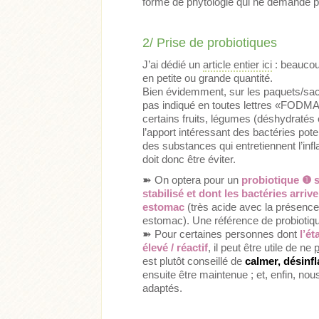
forme de phytologie qui ne demande pa
2/ Prise de probiotiques
J’ai dédié un
article entier ici
: beaucou
en petite ou grande quantité.
Bien évidemment, sur les paquets/sach
pas indiqué en toutes lettres «FODMA
certains fruits, légumes (déshydratés e
l’apport intéressant des bactéries pot
des substances qui entretiennent l’inf
doit donc être éviter.
➽ On optera pour un
probiotique ❶ 
stabilisé et dont les bactéries arri
estomac
(très acide avec la présence 
estomac). Une référence de probiotique
➽ Pour certaines personnes dont
l’ét
élevé / réactif
, il peut être utile de ne
est plutôt conseillé de
calmer, désin
ensuite être maintenue ; et, enfin, no
adaptés.