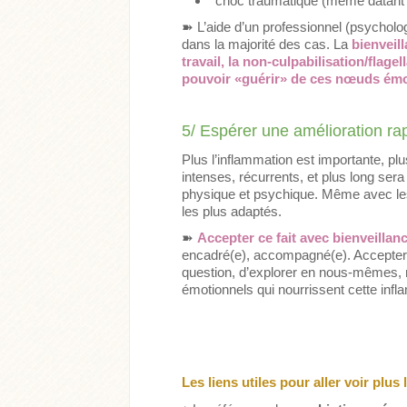
choc traumatique (même datant 
➽
L’aide d’un professionnel (psychol
dans la majorité des cas. La
bienveil
travail, la non-culpabilisation/flag
pouvoir «guérir» de ces nœuds ém
5/ Espérer une amélioration ra
Plus l’inflammation est importante, plu
intenses, récurrents, et plus long ser
physique et psychique. Même avec le
les plus adaptés.
➽
Accepter ce fait avec bienveilla
encadré(e), accompagné(e). Accepter d
question, d’explorer en nous-mêmes, n
émotionnels qui nourrissent cette infl
Les liens utiles pour aller voir plus 