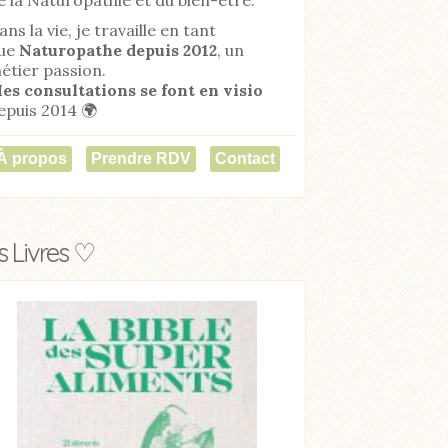
ans la vie, je travaille en tant
ue
Naturopathe
depuis 2012
, un
étier passion.
es consultations se font en visio
epuis 2014 🌍
À propos
Prendre RDV
Contact
 Livres ♡