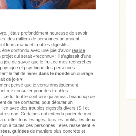
ivre
, j’étais profondément heureuse de savoir
ines, des milliers de personnes pourraient
 leurs maux et troubles digestifs.
s être confondu avec une joie d’avoir
réalisé
Acheter
Lire l'article
rojet qui serait «reconnu» : il s’agissait d’une
ticle
la joie de savoir que le fruit de mes recherches,
at physique et psychique des personnes
ent le fait de
livrer dans le monde
un ouvrage
it de joie ♥
alement pensé que je verrai drastiquement
nt me consulter pour des troubles
: ce fût tout le contraire qui arriva : beaucoup de
ent de me contacter, pour débuter un
n lien avec des troubles digestifs divers (SII et
’autres non. Certaines ont entendu parler de moi
 oreille. Tous les âges, tous les profils, les deux
un à toutes ces personnes : elles ressentent le
rées, guidées
de manière plus concrète et