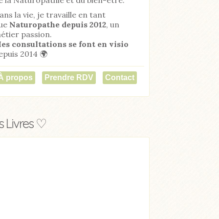
ans la vie, je travaille en tant
ue
Naturopathe
depuis 2012
, un
étier passion.
es consultations se font en visio
epuis 2014 🌍
À propos
Prendre RDV
Contact
 Livres ♡