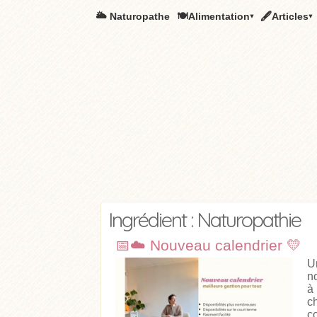
🌥️ Naturopathe
🍽Alimentation▾
🖋Articles▾
Ingrédient : Naturopathie
📅☁️ Nouveau calendrier 💛
U
n
à
c
co