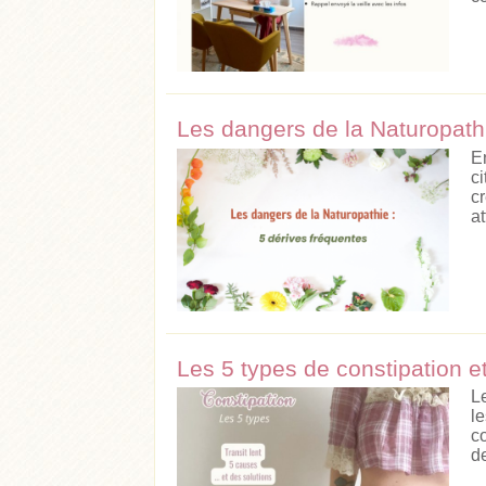
Les dangers de la Naturopathi
E
ci
c
a
Les 5 types de constipation e
L
l
c
de