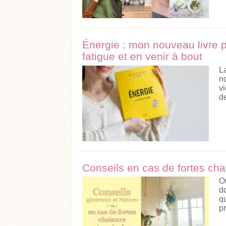
Énergie : mon nouveau livre p
fatigue et en venir à bout
L
n
v
d
Conseils en cas de fortes cha
O
d
q
p