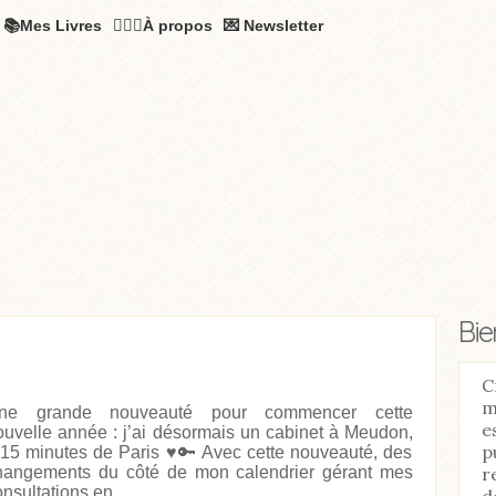
📚Mes Livres
🧚🏻‍♂️À propos
💌 Newsletter
Bi
C
m
ne grande nouveauté pour commencer cette
e
ouvelle année : j’ai désormais un cabinet à Meudon,
p
 15 minutes de Paris ♥️🔑 Avec cette nouveauté, des
r
hangements du côté de mon calendrier gérant mes
nsultations en...
d