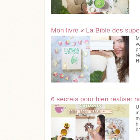
Mon livre « La Bible des supe
M
v
p
r
R
6 secrets pour bien réaliser n
U
i
m
h
ba