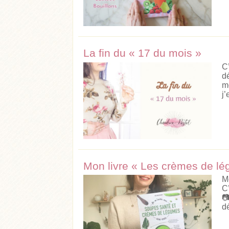
La fin du « 17 du mois »
C
d
m
j’
Mon livre « Les crèmes de lé
M
C

d