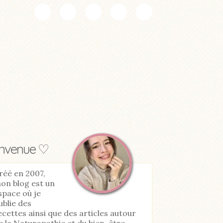
envenue ♡
réé en 2007,
on blog est un
space où je
ublie des
ecettes ainsi que des articles autour
e la Naturopathie et du bien-être.