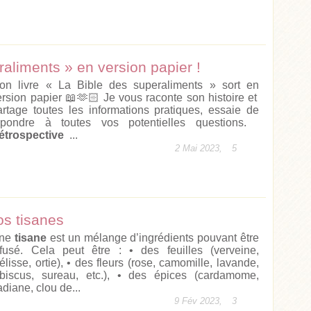
raliments » en version papier !
on livre « La Bible des superaliments » sort en
ersion papier 📖🫶🏻 Je vous raconte son histoire et
artage toutes les informations pratiques, essaie de
épondre à toutes vos potentielles questions.
étrospective
...
2 Mai 2023,
5
os tisanes
ne
tisane
est un mélange d’ingrédients pouvant être
nfusé. Cela peut être : • des feuilles (verveine,
élisse, ortie), • des fleurs (rose, camomille, lavande,
ibiscus, sureau, etc.), • des épices (cardamome,
diane, clou de...
9 Fév 2023,
3