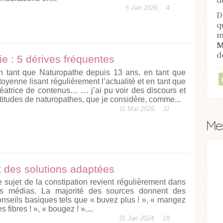
5 Jan 2026,
4
D
q
m
M
d
e : 5 dérives fréquentes
n tant que Naturopathe depuis 13 ans, en tant que
toyenne lisant régulièrement l’actualité et en tant que
réatrice de contenus… … j’ai pu voir des discours et
ttitudes de naturopathes, que je considère, comme...
11 Mar 2025,
11
Mes
t des solutions adaptées
e sujet de la constipation revient régulièrement dans
es médias. La majorité des sources donnent des
onseils basiques tels que « buvez plus ! », « mangez
s fibres ! », « bougez ! »....
31 Jan 2024,
18