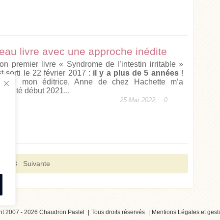
veau livre avec une approche inédite
on premier livre « Syndrome de l’intestin irritable »
t sorti le 22 février 2017 :
il y a plus de 5 années
!
uand mon éditrice, Anne de chez Hachette m’a
ontacté début 2021...
25 Mar 2022,
0
2
3
Suivante
ht 2007 - 2026 Chaudron Pastel
Tous droits réservés
Mentions Légales et gest