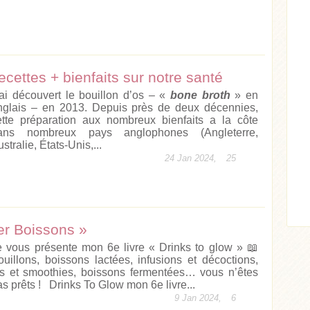
recettes + bienfaits sur notre santé
’ai découvert le bouillon d’os – «
bone broth
» en
nglais – en 2013. Depuis près de deux décennies,
ette préparation aux nombreux bienfaits a la côte
ans nombreux pays anglophones (Angleterre,
Acheter
Lire l'article
stralie, États-Unis,...
24 Jan 2024,
25
ticle
er Boissons »
e vous présente mon 6e livre « Drinks to glow » 📖
ouillons, boissons lactées, infusions et décoctions,
us et smoothies, boissons fermentées… vous n’êtes
as prêts ! Drinks To Glow mon 6e livre...
9 Jan 2024,
6