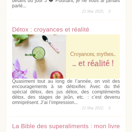
détails du jour J ❤️ Pourtant, je ne vous ai jamais
parlé...
21 Mar 2025,
0
Détox : croyances et réalité
Quasiment tout au long de l’année, on voit des
encouragements à se détoxifier. Avec du thé
spécial détox, des jus détox, des compléments
détox, des stages de jeûn, etc. : c’est devenu
omniprésent. J’ai l’impression...
21 Mar 2022,
6
La Bible des superaliments : mon livre