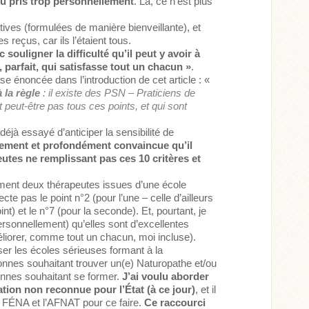
ou pris trop personnellement
. Là, ce n’est plus
tives (formulées de manière bienveillante), et
reçus, car ils l’étaient tous.
 souligner la difficulté qu’il peut y avoir à
, parfait, qui satisfasse tout un chacun »
.
 énoncée dans l’introduction de cet article : «
 la règle
: il existe des PSN – Praticiens de
peut-être pas tous ces points, et qui sont
 déjà essayé d’anticiper la sensibilité de
éellement et profondément convaincue qu’il
utes ne remplissant pas ces 10 critères et
ment deux thérapeutes issues d’une école
cte pas le point n°2 (pour l’une – celle d’ailleurs
int) et le n°7 (pour la seconde). Et, pourtant, je
ersonnellement) qu’elles sont d’excellentes
liorer, comme tout un chacun, moi incluse).
nser les écoles sérieuses formant à la
onnes souhaitant trouver un(e) Naturopathe et/ou
onnes souhaitant se former.
J’ai voulu aborder
tion non reconnue pour l’État (à ce jour)
, et il
a FÉNA et l’AFNAT pour ce faire.
Ce raccourci