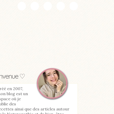
envenue ♡
réé en 2007,
on blog est un
space où je
ublie des
ecettes ainsi que des articles autour
e la Naturopathie et du bien-être.