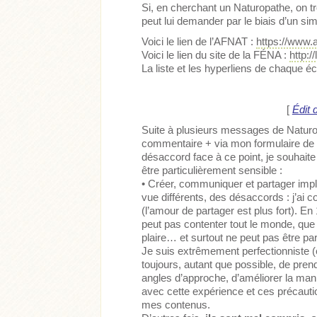
Si, en cherchant un Naturopathe, on tr
peut lui demander par le biais d’un s
Voici le lien de l’AFNAT :
https://www.a
Voici le lien du site de la FÉNA :
http:/
La liste et les hyperliens de chaque éc
[
Édit 
Suite à plusieurs messages de Natur
commentaire + via mon formulaire de c
désaccord face à ce point, je souhaite 
être particulièrement sensible :
• Créer, communiquer et partager impl
vue différents, des désaccords : j’ai 
(l’amour de partager est plus fort). E
peut pas contenter tout le monde, que
plaire… et surtout ne peut pas être parf
Je suis extrêmement perfectionniste 
toujours, autant que possible, de pren
angles d’approche, d’améliorer la ma
avec cette expérience et ces précautio
mes contenus.