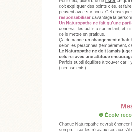
Pour cela, plutôt que de
lister
ce qu’il
doit
expliquer
des points clés, et faire
peuvent avoir sur nous. Cet enseignem
responsabiliser
davantage la perso
Un Naturopathe ne fait qu’une partie
donnerait les outils à son enfant, et lui
de le mettre en pratique.
Ça demande
un changement d’habi
selon les personnes (tempérament, car
Le Naturopathe ne doit jamais juger
celui-ci avec une attitude encourag
Parfois subtil équilibre à trouver car i
(inconscients).
Mes
❶
École rec
Chaque Naturopathe devrait énoncer l’éc
son profil sur les réseaux sociaux s’il 