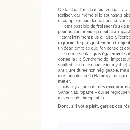
Cette idée d’article m’est venue il y a
réaliser, car même si je souhaitais abo
et complexe pour les raisons suivante
– il était possible
de froisser (ou de p
pour rien au monde je souhaite impact
– étant infiniment plus à l’aise à l’écrit 
exprimer le plus justement et object
un écart entre ce que l’on pense et c
–
je ne me sentais
pas également suf
conseils
: le Syndrome de l’imposteur 
souffert, j’ai cette chance incroyable)
ans : une durée non négligeable, mais
er
Lire l'article
Acheter
Lire l'article
mastodontes de la Naturopathie qui on
métier.
– puis, il y a toujours
des exceptions 
Santé Naturopathe – qui ne regroupent 
d’excellents thérapeutes.
Donc, s’il vous plaît, gardez ces rés