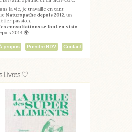
ans la vie, je travaille en tant
ue
Naturopathe
depuis 2012
, un
étier passion.
es consultations se font en visio
epuis 2014 🌍
À propos
Prendre RDV
Contact
 Livres ♡