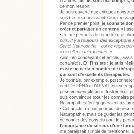
D’autres fois,
ils sont mal compris, 
de mon ressort.
Je suis ouverte aux critiques construc
suis très reconnaissante aux messages 
Par ce premier point,
je souhaite donc
créer et partager un contenu « lisse
• Je me permets de remettre une phrase
puis,
il y a toujours des exceptions à
Santé Naturopathe – qui ne regroupent 
d’excellents thérapeutes.
».
Ainsi, en concevant cet article, j’avais
certain(e)s. Et,
j’insiste : je suis r
existe un certain nombre de thérape
qui sont d’excellents thérapeutes
.
Je connais, par exemple, personnelle
certifiée FÉNA et l’AFNAT, qui ne respe
prise en exemple pour illustrer le dit po
suis convaincue (pour les connaitre p
Naturopathes (qui gagneraient à s’amé
• Cet article n’a pas pour but de rece
Naturopathie, mais de guider les pers
de donner des conseils pour les pers
l’importance du sérieux d’une forma
me paraissait simple de mentionner l