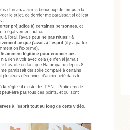
 plus d’un an. J’ai mis beaucoup de temps à la
rder le sujet, ce dernier me paraissait si délicat
s :
orter préjudice à) certaines personnes
, et
er négativement autrui.
qu’à l’oral, j’avais peur
ne pas réussir à
ivement ce que j’avais à l’esprit
(il y a parfois
omment on l’exprime),
fisamment légitime pour énoncer ces
Acheter
Lire l'article
n’a rien à voir avec cela (je n’en ai jamais
. Je travaille en tant que Naturopathe depuis 8
 me paraissait dérisoire comparé à certains
t plusieurs décennies d’ancienneté dans le
à la règle
: il existe des PSN – Praticiens de
peut-être pas tous ces points, et qui sont
erves à l’esprit tout au long de cette vidéo.