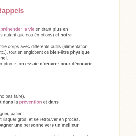
Rappels
préhender la vie
en étant
plus en
ps autant que nos émotions)
et notre
otre corps avec différents outils (alimentation,
tc.), tout en englobant ce
bien-être physique
nnel
.
symptôme,
on essaie d’œuvrer pour découvrir
onc pas faire).
t dans la
prévention
et dans
igner, patient
 risquer gros, et se retrouver en procès.
pagner une personne vers un meilleur