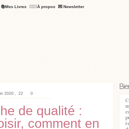
📚Mes Livres
🧚🏻‍♂️À propos
💌 Newsletter
Bi
in 2020
22
0
C
m
he de qualité :
e
p
isir, comment en
r
d