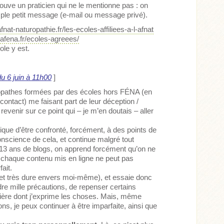
ouve un praticien qui ne le mentionne pas : on
imple petit message (e-mail ou message privé).
fnat-naturopathie.fr/les-ecoles-affiliees-a-l-afnat
/lafena.fr/ecoles-agreees/
ole y est.
du 6 juin à 11h00
]
opathes formées par des écoles hors FÉNA (en
ontact) me faisant part de leur déception /
revenir sur ce point qui – je m’en doutais – aller
ique d’être confronté, forcément, à des points de
conscience de cela, et continue malgré tout
n 13 ans de blogs, on apprend forcément qu’on ne
 chaque contenu mis en ligne ne peut pas
ait.
(et très dure envers moi-même), et essaie donc
dre mille précautions, de repenser certains
nière dont j’exprime les choses. Mais, même
ns, je peux continuer à être imparfaite, ainsi que