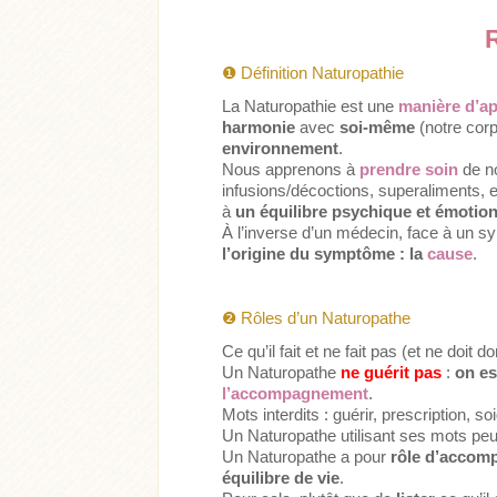
❶
Définition Naturopathie
La Naturopathie est une
manière d’ap
harmonie
avec
soi-même
(notre cor
environnement
.
Nous apprenons à
prendre soin
de n
infusions/décoctions, superaliments, e
à
un équilibre psychique et émotio
À l’inverse d’un médecin, face à un 
l’origine du symptôme : la
cause
.
❷
Rôles d’un Naturopathe
Ce qu’il fait et ne fait pas (et ne doit d
Un Naturopathe
ne guérit pas
:
on es
l’accompagnement
.
Mots interdits : guérir, prescription, so
Un Naturopathe utilisant ses mots peut
Un Naturopathe a pour
rôle d’accom
équilibre de vie
.