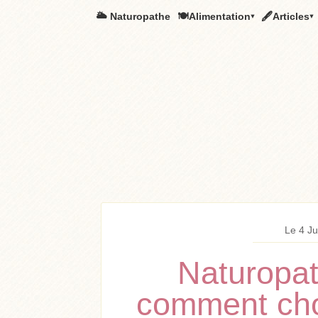
🌥️ Naturopathe
🍽Alimentation▾
🖋Articles▾
Le 4 Ju
Naturopat
comment cho