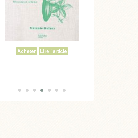
Acheter
Lire l'article
Acheter
Lire l'