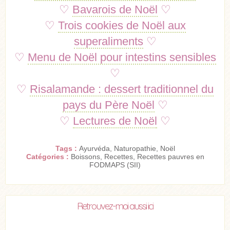
♡
Bavarois de Noël
♡
♡
Trois cookies de Noël aux
superaliments
♡
♡
Menu de Noël pour intestins sensibles
♡
♡
Risalamande : dessert traditionnel du
pays du Père Noël
♡
♡
Lectures de Noël
♡
Tags :
Ayurvéda
,
Naturopathie
,
Noël
Catégories :
Boissons
,
Recettes
,
Recettes pauvres en
FODMAPS (SII)
Retrouvez-moi aussi ici