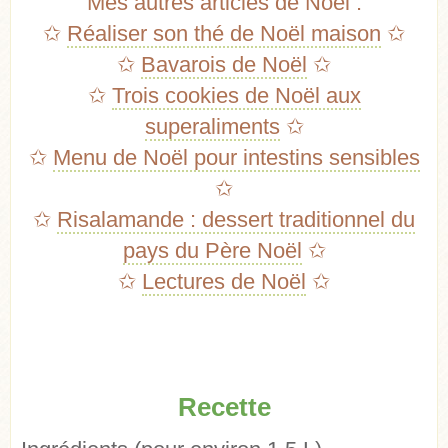
Mes autres articles de Noël :
✩
Réaliser son thé de Noël maison
✩
✩
Bavarois de Noël
✩
✩
Trois cookies de Noël aux
superaliments
✩
✩
Menu de Noël pour intestins sensibles
✩
✩
Risalamande : dessert traditionnel du
pays du Père Noël
✩
✩
Lectures de Noël
✩
Recette