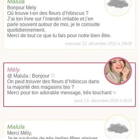
Malula
Bonjour Mely
Où trouve t-on des fleurs d’hibiscus ?
J’ai ton livre sur l’intestin irritable et j’en
parle souvent autour de moi, je le consulte
quotidiennement.
Merci de tout ce que tu fais pour notre bien être.
mercredi 12, décembre 2018 à 19h28
Mély
@ Malula : Bonjour ♡
On peut trouver des fleurs d’hibiscus dans
la majorité des magasins bio ?
Merci pour ton adorable message, très touchant ✨
jeudi 13, décembre 2018 à 8h34
Malula
Merci Mély,
Je te souhaite de très belles fêtes pleines