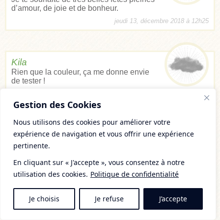
d’amour, de joie et de bonheur.
jeudi 13, décembre 2018 à 12h25
Kila
Rien que la couleur, ça me donne envie
de tester !
mardi 18, décembre 2018 à 10h19
Gestion des Cookies
Nous utilisons des cookies pour améliorer votre
expérience de navigation et vous offrir une expérience
Léa
Bonjour Mély,
pertinente.
Je viens juste de tester ta recette, merci
En cliquant sur « J'accepte », vous consentez à notre
beaucoup. Par contre, elle a beaucoup le
goût de l’hibiscus (infusions 10 min) et des clous de
utilisation des cookies.
Politique de confidentialité
girofle mais peu des autres épices. Dois-je les laisser
infuser plus longtemps ? Faut-il râper le gingembre pour
qu’il ai plus de goût ?
Je choisis
Je refuse
J’accepte
vendredi 21, décembre 2018 à 11h49