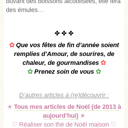
buvant des boissons alcoolisées, elle fera
des émules…
✤ ✤ ✤
✩
Que vos fêtes de fin d’année soient
remplies d’Amour, de sourires, de
chaleur, de gourmandises
✩
✩
Prenez soin de vous
✩
D’autres articles à (re)découvrir :
✭
Tous mes articles de Noël (de 2013 à
aujourd’hui)
✭
♡
Réaliser son thé de Noël maison
♡