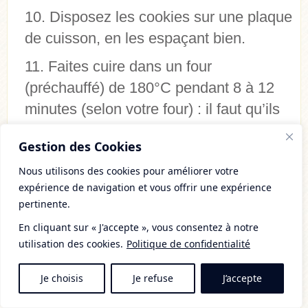
Disposez les cookies sur une plaque
de cuisson, en les espaçant bien.
Faites cuire dans un four
(préchauffé) de 180°C pendant 8 à 12
minutes (selon votre four) : il faut qu’ils
soient légèrement dorés.
Gestion des Cookies
Laissez les cookies refroidir sur une
Nous utilisons des cookies pour améliorer votre
grille.
expérience de navigation et vous offrir une expérience
pertinente.
Les cookies se conservent très bien
dans une boîte hermétique pendant 1
En cliquant sur « J'accepte », vous consentez à notre
utilisation des cookies.
Politique de confidentialité
semaine environ.
Je choisis
Je refuse
J’accepte