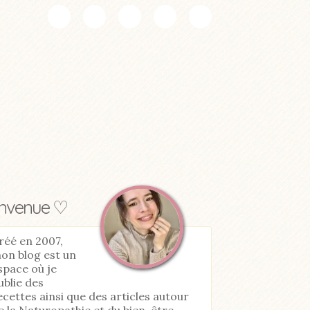
envenue ♡
réé en 2007,
on blog est un
space où je
ublie des
ecettes ainsi que des articles autour
e la Naturopathie et du bien-être.