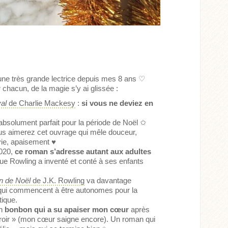
une très grande lectrice depuis mes 8 ans
♡
 chacun, de la magie s’y ai glissée :
val
de Charlie Mackesy
:
si vous ne deviez en
 absolument parfait pour la période de Noël
✩
ous aimerez cet ouvrage qui mêle douceur,
 vie, apaisement
♥
2020,
ce roman s’adresse autant aux adultes
ue Rowling a inventé et conté à ses enfants
n de Noël
de J.K. Rowling
va davantage
ui commencent à être autonomes pour la
tique.
un
bonbon qui a su apaiser mon cœur
après
iroir » (mon cœur saigne encore). Un roman qui