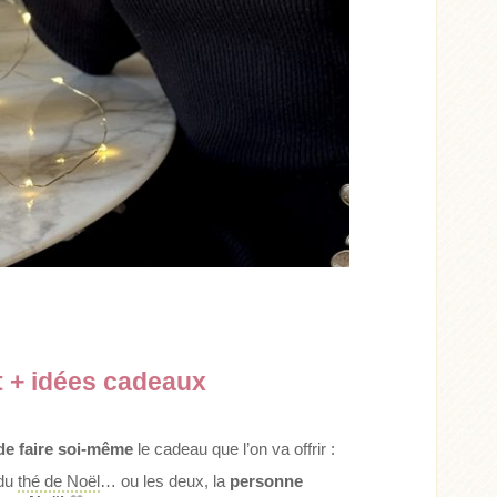
t + idées cadeaux
de faire soi-même
le cadeau que l’on va offrir :
du
thé de Noël
… ou les deux, la
personne