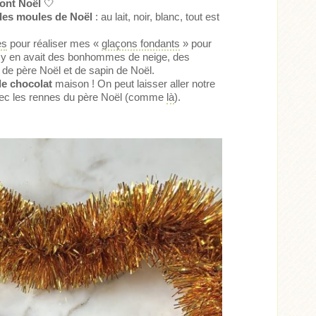
ront Noël
🤍
des moules de Noël
: au lait, noir, blanc, tout est
es
pour réaliser mes «
glaçons fondants
» pour
il y en avait des bonhommes de neige, des
 de père Noël et de sapin de Noël.
de chocolat
maison ! On peut laisser aller notre
vec les rennes du père Noël (comme
là
).