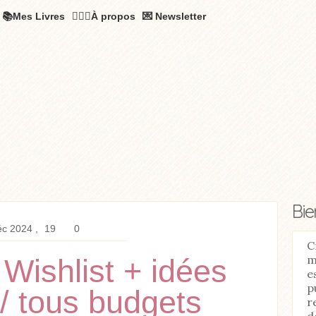
📚Mes Livres
🧚🏻‍♂️À propos
💌 Newsletter
Bi
éc 2024
19
0
C
m
Wishlist + idées
e
p
/ tous budgets
r
d