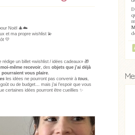
D
q
m
M
 pour Noël
🎄☁️
d
ux et ma propre wishlist
💫
tôt
💛
e rédige un billet «wishlist / idées cadeaux»
🎁
i moi-même recevoir
, des
objets que j’ai déjà
 pourraient vous plaire
.
Mes
tes
les idées ne pourront pas convenir à
tous
,
 goût ou de budget… mais j’ai l’espoir que vous
 que certaines idées pourront être cueillies
✨
Acheter
Lire l'article