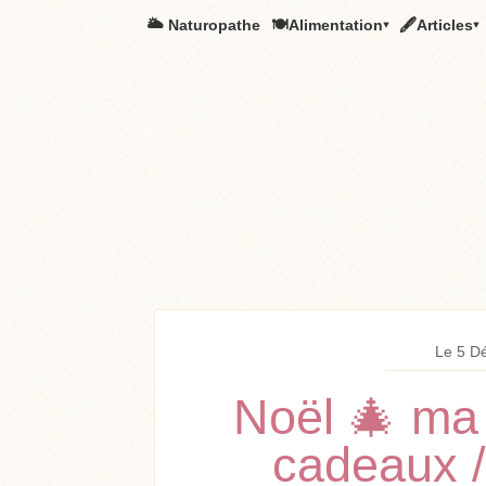
🌥️ Naturopathe
🍽Alimentation▾
🖋Articles▾
Le 5 D
Noël 🎄 ma 
cadeaux /