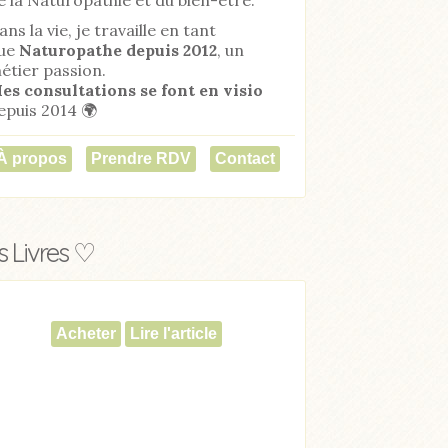
ans la vie, je travaille en tant
ue
Naturopathe
depuis 2012
, un
étier passion.
es consultations se font en visio
epuis 2014 🌍
À propos
Prendre RDV
Contact
 Livres ♡