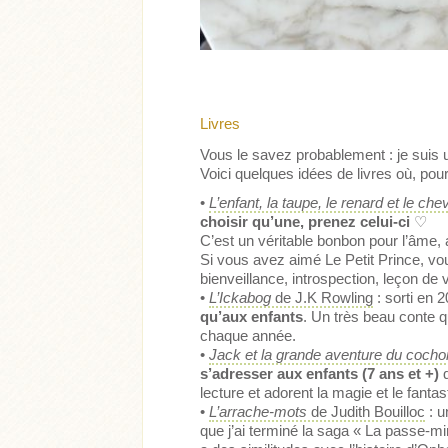
Livres
Vous le savez probablement : je suis 
Voici quelques idées de livres où, pour
•
L’enfant, la taupe, le renard et le che
choisir qu’une, prenez celui-ci
♡
C’est un véritable bonbon pour l’âme,
Si vous avez aimé Le Petit Prince, v
bienveillance, introspection, leçon de
•
L’Ickabog
de J.K Rowling
: sorti en 
qu’aux enfants
. Un très beau conte q
chaque année.
•
Jack et la grande aventure du cocho
s’adresser aux enfants (7 ans et +)
q
lecture et adorent la magie et le fantas
•
L’arrache-mots
de Judith Bouilloc
: 
que j’ai terminé la saga « La passe-m