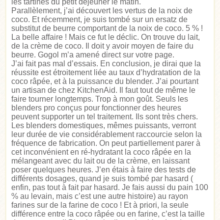
les tartines du petit déjeuner le matin.
Parallèlement, j’ai découvert les vertus de la noix de
coco. Et récemment, je suis tombé sur un ersatz de
substitut de beurre comportant de la noix de coco. 5 % !
La belle affaire ! Mais ce fut le déclic. On trouve du lait,
de la crème de coco. Il doit y avoir moyen de faire du
beurre. Gogol m’a amené direct sur votre page.
J’ai fait pas mal d’essais. En conclusion, je dirai que la
réussite est étroitement liée au taux d’hydratation de la
coco râpée, et à la puissance du blender. J’ai pourtant
un artisan de chez KitchenAid. Il faut tout de même le
faire tourner longtemps. Trop à mon goût. Seuls les
blenders pro conçus pour fonctionner des heures
peuvent supporter un tel traitement. Ils sont très chers.
Les blenders domestiques, mêmes puissants, verront
leur durée de vie considérablement raccourcie selon la
fréquence de fabrication. On peut partiellement parer à
cet inconvénient en ré-hydratant la coco râpée en la
mélangeant avec du lait ou de la crème, en laissant
poser quelques heures. J’en étais à faire des tests de
différents dosages, quand je suis tombé par hasard (
enfin, pas tout à fait par hasard. Je fais aussi du pain 100
% au levain, mais c’est une autre histoire) au rayon
farines sur de la farine de coco ! Et à priori, la seule
différence entre la coco râpée ou en farine, c’est la taille