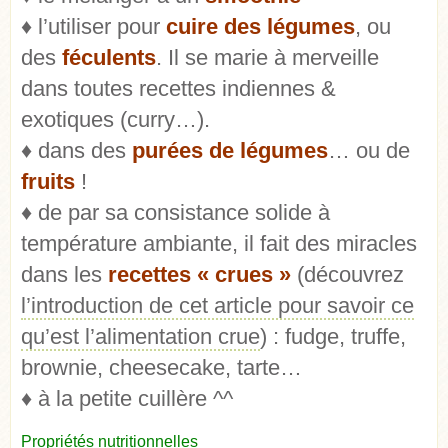
♦ l’utiliser pour
cuire des légumes
, ou
des
féculents
. Il se marie à merveille
dans toutes recettes indiennes &
exotiques (curry…).
♦ dans des
purées de légumes
… ou de
fruits
!
♦ de par sa consistance solide à
température ambiante, il fait des miracles
dans les
recettes « crues »
(découvrez
l’introduction de cet article pour savoir ce
qu’est l’alimentation crue
) : fudge, truffe,
brownie, cheesecake, tarte…
♦ à la petite cuillère ^^
Propriétés nutritionnelles