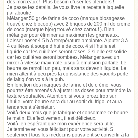
des morceaux !! Plus besoin d’user les blenders !
Je passe les détails. Je vous livre la recette à laquelle
j’ai aboutie :
Mélanger 50 gr de farine de coco (marque biosagesse
trouvé chez biocoop) avec 2 briques de 200 ml de creme
de coco (marque bjorg trouvé chez carrouf ). Bien
mélanger pour éliminer au maximum les grumeaux.
Laisser poser 4-5 h à température ambiante. Ajouter 3 à
4 cuillères à soupe d’huile de coco. 4 si l’huile est
liquide car les cuillères seront rases, 3 si elle est solide
car les cuillères seront bombées. Mélanger avec un
mixer à vitesse maximale jusqu’à emulsion parfaite. Le
beurre se ramolli un peu, mais sans devenir liquide. Le
mien atteint à peu près la consistance des yaourts perle
de lait qu’on vois à la pub.
En fonction des marques de farine et de crème, vous
pourrez être amenés à ajuster les doses pour atteindre la
texture souhaitée. Attention, si vous forcez trop sur
l’huile, votre beurre sera dur au sortir du frigo, et aura
tendance à s’émietter.
Voilà deux mois que je fabrique et consomme ce beurre
le matin. Et effectivement, il est délicieux.
Voilà, en espérant que mon expérience sera utile.
Je termine en vous félicitant pour votre activité. Si
seulement tous les médecins pouvaient se convertir à la