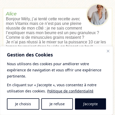
Alice
Bonjour Mély, j’ai tenté cette recette avec
mon Vitamix mais ce n’est pas une pleine
réussite de mon côté : je ne sais comment
l’expliquer mais mon beurre est un peu granuleux ?
Comme si de minuscules grains restaient ?
Je n’ai pas réussi à le mixer sur la puissance 10 car les
lames tournaient dans le vide en faisant un bruit
infernal…. Ca vient peut être de là ?
Gestion des Cookies
Merci pour tes conseils !
Nous utilisons des cookies pour améliorer votre
mercredi 7, août 2019 à 10h34
expérience de navigation et vous offrir une expérience
pertinente.
En cliquant sur « J'accepte », vous consentez à notre
Mély
utilisation des cookies.
Politique de confidentialité
@ Alice : Bonjour,
Quel type de blender avez-vous ? (La
puissance peut impacter la texture finale
Je choisis
Je refuse
J’accepte
du beurre de coco)
«
Je n’ai pas réussi à le mixer sur la puissance 10 car