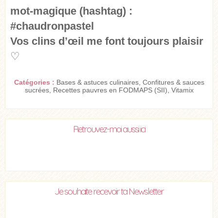
mot-magique (hashtag) :
#chaudronpastel
Vos clins d’œil me font toujours plaisir
♡
Catégories :
Bases & astuces culinaires
,
Confitures & sauces
sucrées
,
Recettes pauvres en FODMAPS (SII)
,
Vitamix
Retrouvez-moi aussi ici
Je souhaite recevoir ta Newsletter