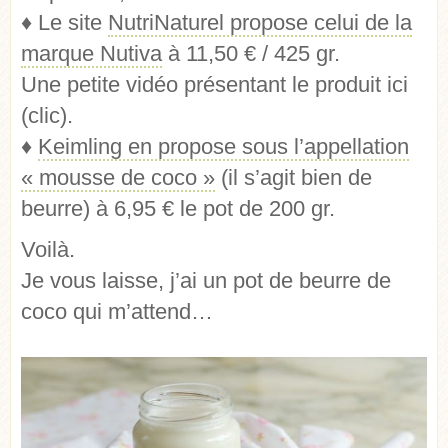
♦ Le site
NutriNaturel propose celui de la
marque Nutiva
à 11,50 € / 425 gr.
Une petite vidéo présentant le produit ici
(clic).
♦
Keimling en propose sous l’appellation
« mousse de coco »
(il s’agit bien de
beurre) à 6,95 € le pot de 200 gr.
Voilà.
Je vous laisse, j’ai un pot de beurre de
coco qui m’attend…