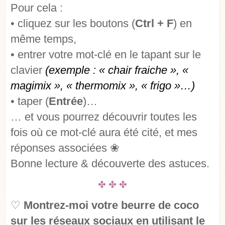
Pour cela :
• cliquez sur les boutons (
Ctrl + F
) en
même temps,
• entrer votre mot-clé en le tapant sur le
clavier
(exemple : « chair fraiche », «
magimix », « thermomix », « frigo »…)
• taper (
Entrée
)…
… et vous pourrez découvrir toutes les
fois où ce mot-clé aura été cité, et mes
réponses associées ❀
Bonne lecture & découverte des astuces.
✤ ✤ ✤
♡
Montrez-moi votre beurre de coco
sur les réseaux sociaux en utilisant le