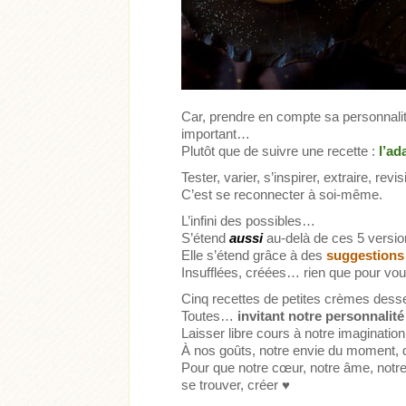
Car, prendre en compte sa personnalit
important…
Plutôt que de suivre une recette :
l’ad
Tester, varier, s’inspirer, extraire, revi
C’est se reconnecter à soi-même.
L’infini des possibles…
S’étend
aussi
au-delà de ces 5 versi
Elle s’étend grâce à des
suggestions
Insufflées, créées… rien que pour vou
Cinq recettes de petites crèmes desse
Toutes…
invitant notre personnalit
Laisser libre cours à notre imagination
À nos goûts, notre envie du moment, du
Pour que notre cœur, notre âme, notre 
se trouver, créer ♥