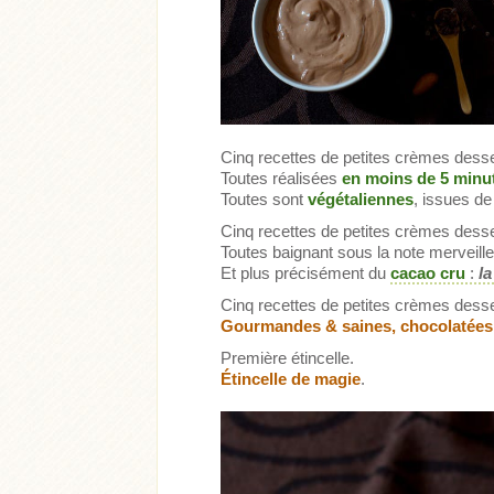
Cinq recettes de petites crèmes desse
Toutes réalisées
en moins de 5 minu
Toutes sont
végétaliennes
, issues d
Acheter
Lire l'ar
Cinq recettes de petites crèmes desse
Toutes baignant sous la note merveill
Et plus précisément du
cacao cru
:
la
Acheter
Lire l'article
Cinq recettes de petites crèmes desse
Gourmandes & saines, chocolatées, 
Première étincelle.
Étincelle de magie
.