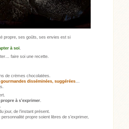
é propre, ses goûts, ses envies est si
apter à soi
.
siter… faire soi une recette.
ons de crèmes chocolatées.
 gourmandes disséminées, suggérées
…
s.
rt.
é propre à s’exprimer
.
.
 jour, de l’instant présent.
personnalité propre soient libres de s’exprimer,