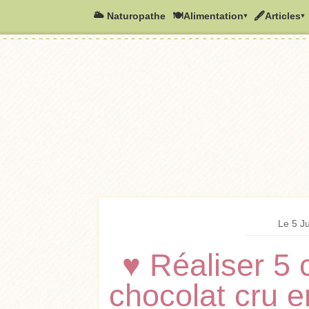
🌥️ Naturopathe
🍽Alimentation▾
🖋Articles▾
Le 5 Ju
♥ Réaliser 5
chocolat cru 