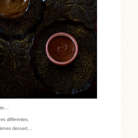
outs…
res différentes.
 crèmes dessert…