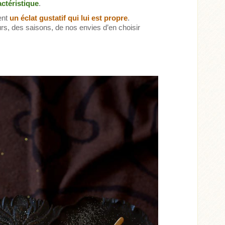
actéristique
.
ent
un éclat gustatif qui lui est propre
.
ours, des saisons, de nos envies d’en choisir