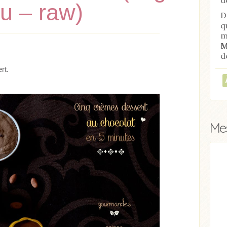
ru – raw)
D
q
m
M
d
rt.
Mes