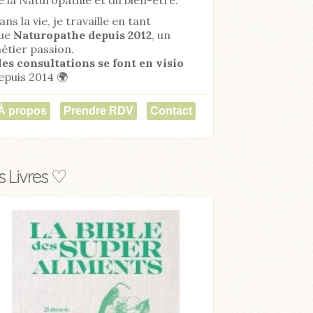
ans la vie, je travaille en tant
ue
Naturopathe
depuis 2012
, un
étier passion.
es consultations se font en visio
epuis 2014 🌍
À propos
Prendre RDV
Contact
 Livres ♡