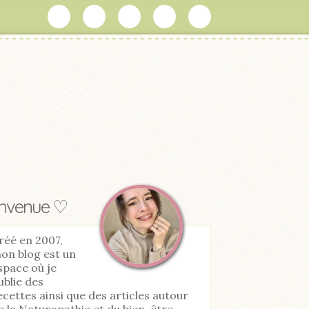
envenue ♡
réé en 2007,
on blog est un
space où je
ublie des
ecettes ainsi que des articles autour
e la Naturopathie et du bien-être.