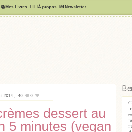
📚Mes Livres
🧚🏻‍♂️À propos
💌 Newsletter
Bi
il 2014
40
0
C
m
 crèmes dessert au
e
p
en 5 minutes (vegan
r
d