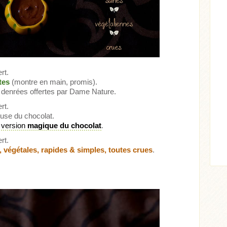
rt.
tes
(montre en main, promis).
Acheter
Lire l'article
e denrées offertes par Dame Nature.
ticle
rt.
euse du chocolat.
version
magique du chocolat
.
rt.
végétales, rapides & simples, toutes crues
.