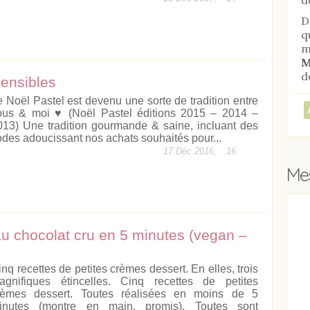
D
q
m
M
d
sensibles
e Noël Pastel est devenu une sorte de tradition entre
ous & moi ♥ (Noël Pastel éditions 2015 – 2014 –
013) Une tradition gourmande & saine, incluant des
odes adoucissant nos achats souhaités pour...
17 Déc 2016,
16
Mes
ticle
au chocolat cru en 5 minutes (vegan –
inq recettes de petites crèmes dessert. En elles, trois
agnifiques étincelles. Cinq recettes de petites
rèmes dessert. Toutes réalisées en moins de 5
inutes (montre en main, promis). Toutes sont