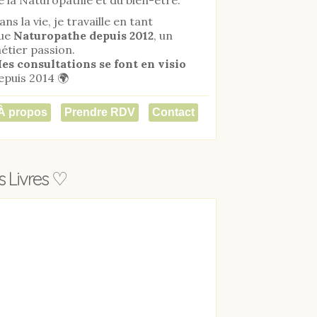
ans la vie, je travaille en tant
ue
Naturopathe
depuis 2012
, un
étier passion.
es consultations se font en visio
epuis 2014 🌍
À propos
Prendre RDV
Contact
 Livres ♡