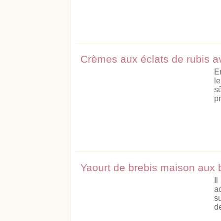
Crèmes aux éclats de rubis a
En
l
s
pr
Yaourt de brebis maison aux 
I
a
s
d