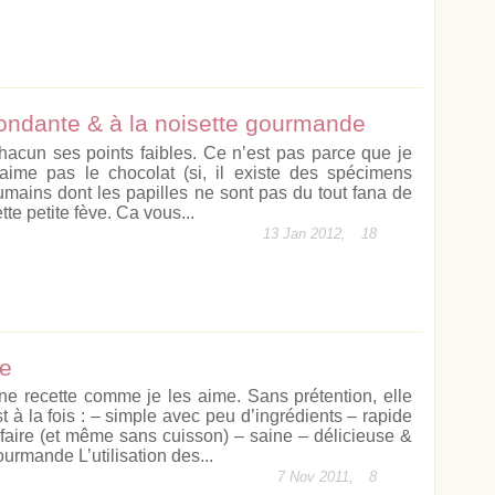
fondante & à la noisette gourmande
hacun ses points faibles. Ce n’est pas parce que je
’aime pas le chocolat (si, il existe des spécimens
umains dont les papilles ne sont pas du tout fana de
tte petite fève. Ca vous...
13 Jan 2012,
18
re
ne recette comme je les aime. Sans prétention, elle
st à la fois : – simple avec peu d’ingrédients – rapide
 faire (et même sans cuisson) – saine – délicieuse &
urmande L’utilisation des...
7 Nov 2011,
8