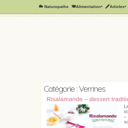
🌥️ Naturopathe
🍽Alimentation▾
🖋Articles▾
Catégorie : Verrines
Risalamande – dessert tradit
L
v
–
so