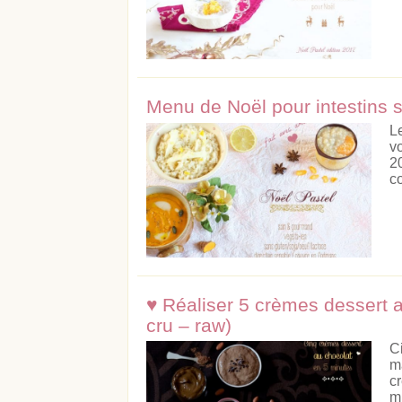
Menu de Noël pour intestins 
L
v
2
c
Acheter
Lire l'ar
♥ Réaliser 5 crèmes dessert 
cru – raw)
C
m
c
m