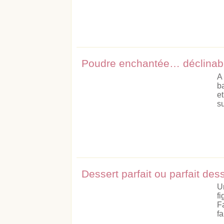
Poudre enchantée… déclinabl
A
ba
e
su
Dessert parfait ou parfait de
U
f
F
fa