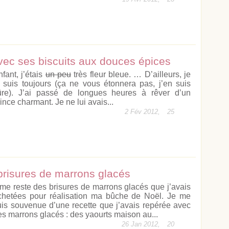
vec ses biscuits aux douces épices
fant, j’étais
un peu
très fleur bleue. … D’ailleurs, je
e suis toujours (ça ne vous étonnera pas, j’en suis
ûre). J’ai passé de longues heures à rêver d’un
ince charmant. Je ne lui avais...
2 Fév 2012,
25
brisures de marrons glacés
l me reste des brisures de marrons glacés que j’avais
chetées pour réalisation ma bûche de Noël. Je me
uis souvenue d’une recette que j’avais repérée avec
es marrons glacés : des yaourts maison au...
26 Jan 2012,
20