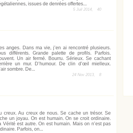
égétaliennes, issues de denrées offertes...
5 Juil 2014,
40
es anges. Dans ma vie, j’en ai rencontré plusieurs.
ous différents. Grande palette de profils. Parfois.
ouvent. Un air fermé. Bourru. Sérieux. Se cachant
Acheter
Lire l'article
errière un mur. D’humour. De clin d’œil mielleux.
’air sombre. De...
24 Nov 2013,
8
u creux. Au creux de nous. Se cache un trésor. Se
iche un joyau. On est humain. On se croit ordinaire.
a Vérité est autre. On est humain. Mais on n’est pas
dinaire. Parfois, on...