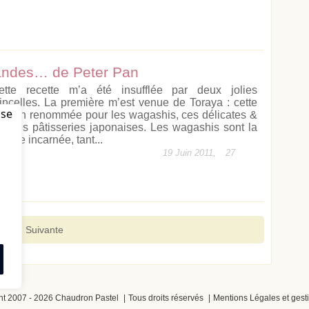
mandes… de Peter Pan
ette recette m’a été insufflée par deux jolies
tincelles. La première m’est venue de Toraya : cette
aison renommée pour les wagashis, ces délicates &
ubtiles pâtisseries japonaises. Les wagashis sont la
nesse incarnée, tant...
19 Juin 2011,
27
1
2
Suivante
ht 2007 - 2026 Chaudron Pastel
Tous droits réservés
Mentions Légales et gest