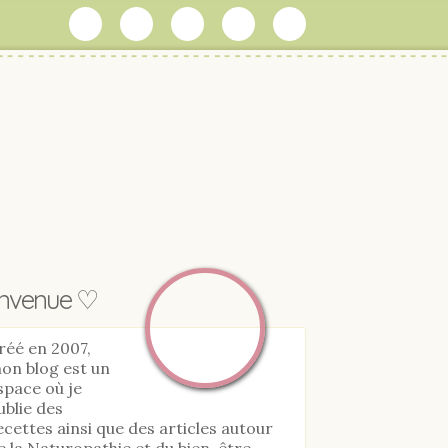
envenue ♡
réé en 2007,
on blog est un
space où je
ublie des
ecettes ainsi que des articles autour
e la Naturopathie et du bien-être.