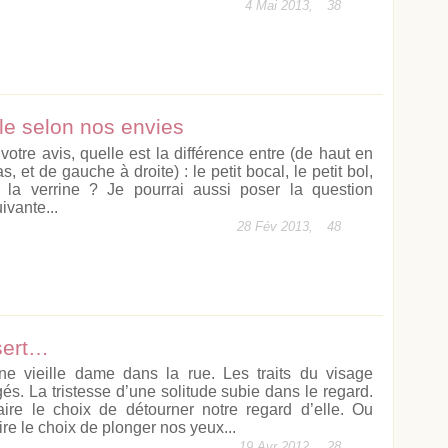
4 Mai 2013,
38
e selon nos envies
 votre avis, quelle est la différence entre (de haut en
s, et de gauche à droite) : le petit bocal, le petit bol,
t la verrine ? Je pourrai aussi poser la question
ivante...
28 Fév 2013,
48
ssert…
ne vieille dame dans la rue. Les traits du visage
igés. La tristesse d’une solitude subie dans le regard.
aire le choix de détourner notre regard d’elle. Ou
ire le choix de plonger nos yeux...
19 Avr 2012,
28