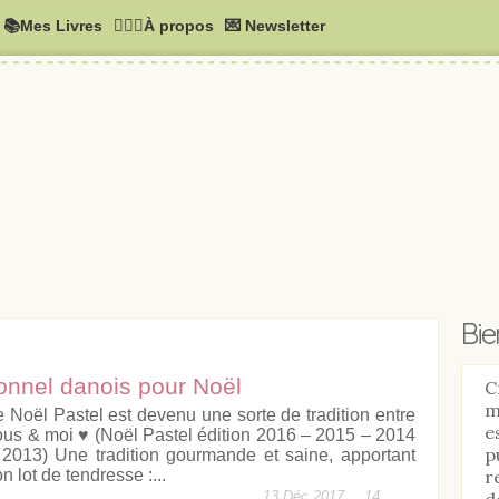
📚Mes Livres
🧚🏻‍♂️À propos
💌 Newsletter
Bi
ionnel danois pour Noël
C
m
e Noël Pastel est devenu une sorte de tradition entre
e
ous & moi ♥ (Noël Pastel édition 2016 – 2015 – 2014
p
 2013) Une tradition gourmande et saine, apportant
r
n lot de tendresse :...
d
13 Déc 2017,
14