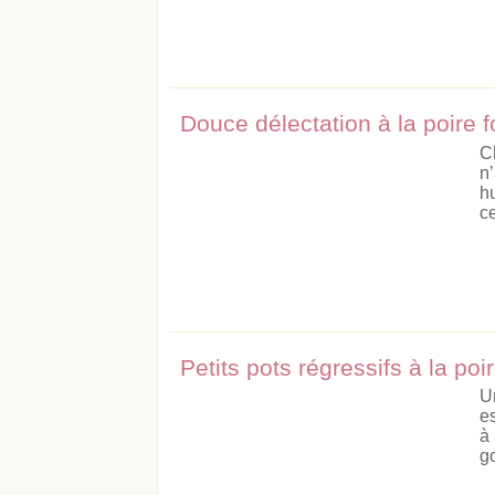
Douce délectation à la poire 
C
n
h
ce
Petits pots régressifs à la poi
U
e
à
go