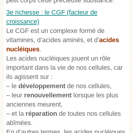
petit corps cette précieuse substance.
3e richesse : le CGF (facteur de
croissance)
Le CGF est un complexe formé de
vitamines, d’acides aminés, et d’
acides
nucléiques
.
Les acides nucléiques jouent un rôle
important dans la vie de nos cellules, car
ils agissent sur :
– le
développement
de nos cellules,
– leur
renouvellement
lorsque les plus
anciennes meurent,
– et la
réparation
de toutes nos cellules
abîmées.
En d’autres termes, les acides nucléiques