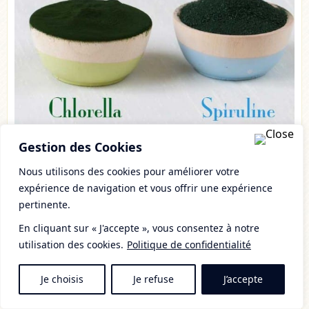
Gestion des Cookies
Nous utilisons des cookies pour améliorer votre
expérience de navigation et vous offrir une expérience
Vitamines
pertinente.
Bien que
plus abondantes dans la
En cliquant sur « J'accepte », vous consentez à notre
Spiruline
, les vitamines sont également
utilisation des cookies.
Politique de confidentialité
bien représentées dans la Chlorella.
Les vitamines du groupe B y figurent en
Je choisis
Je refuse
J’accepte
bonne place, avec quelques petites