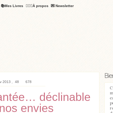
📚Mes Livres
🧚🏻‍♂️À propos
💌 Newsletter
Bi
v 2013
48
678
C
m
ntée… déclinable
e
p
 nos envies
r
d