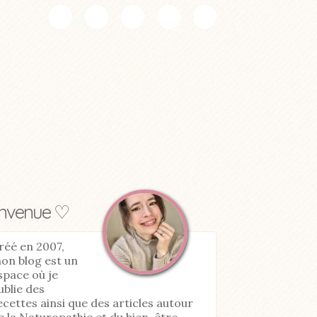
envenue ♡
réé en 2007,
on blog est un
space où je
ublie des
ecettes ainsi que des articles autour
e la Naturopathie et du bien-être.