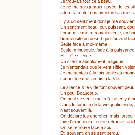
Je trouvais tout cela beau.
Je ne me suis jamais lassée de les si
adore raconter nos aventures à mes am
Il y a un sentiment dont je me souviend
Un sentiment beau, pur, puissant, doux,
Lorsque je me retrouvais seule, en hau
l’immensité du désert qui s’ouvrait f
Seule face à moi-même.
Seule, minuscule, face à la puissance
Et… Ce silence…
Un silence absolument magique.
Je n’entendais que le vent siffler, vo
Je me sentais à la fois seule au monde,
connectée que jamais à la Vie.
Le silence & le vide font souvent peur.
Un peu. Beaucoup.
On peut se sentir mal à l’aise en y éta
Dans le tumulte de la vie quotidienne
n’est souvent là.
On déclare les chercher, mais lorsqu’il 
faire l’expérience, on se retrouve rap
On se retrouve face à soi.
Et, souvent, on se sent perdu.