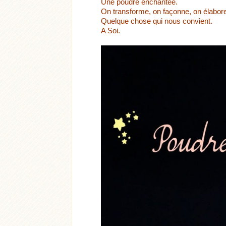
Une poudre enchantée.
On transforme, on façonne, on élabor
Quelque chose qui nous convient.
A Soi.