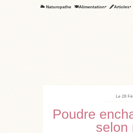
🌥️ Naturopathe
🍽Alimentation▾
🖋Articles▾
Le 28 Fé
Poudre encha
selon