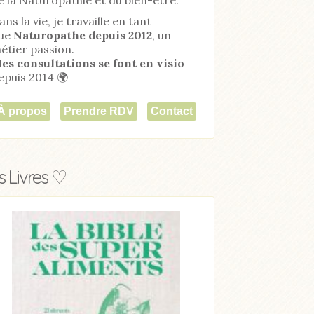
ans la vie, je travaille en tant
ue
Naturopathe
depuis 2012
, un
étier passion.
es consultations se font en visio
epuis 2014 🌍
À propos
Prendre RDV
Contact
 Livres ♡