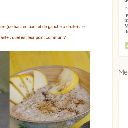
D
q
m
M
ntre (de haut en bas, et de gauche à droite) : le
d
vante : quel est leur point commun ?
Mes