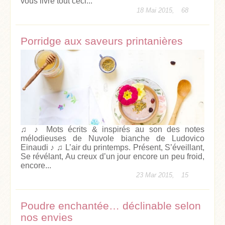
vous livre tout ceci...
18 Mai 2015,
68
Porridge aux saveurs printanières
♫ ♪ Mots écrits & inspirés au son des notes
mélodieuses de Nuvole bianche de Ludovico
Einaudi ♪ ♫ L’air du printemps. Présent, S’éveillant,
Se révélant, Au creux d’un jour encore un peu froid,
encore...
23 Mar 2015,
15
Poudre enchantée… déclinable selon
nos envies