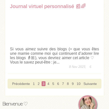
Journal virtuel personnalisé 📰🌈
Si vous aimez suivre des blogs (= que vous êtes
une mamie comme moi qui continuent d’adorer lire
les blogs 👵🏼), vous devriez aimer cet article ♡
Vous le savez peut-être : je...
8 Nov 2023,
6
Précédente
1
2
3
4
5
6
7
8
9
10
Suivante
Bienvenue ♡