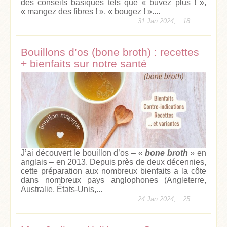
des conseils basiques tels que « buvez plus ! »,
« mangez des fibres ! », « bougez ! »....
31 Jan 2024,
18
Bouillons d’os (bone broth) : recettes
+ bienfaits sur notre santé
J’ai découvert le bouillon d’os – «
bone broth
» en
anglais – en 2013. Depuis près de deux décennies,
cette préparation aux nombreux bienfaits a la côte
dans nombreux pays anglophones (Angleterre,
Australie, États-Unis,...
24 Jan 2024,
25