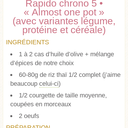
Rapido chrono 5 •
« Almost one pot »
(avec variantes légume,
protéine et céréale)
INGRÉDIENTS
1 à 2 cas d’huile d’olive + mélange
d’épices de notre choix
60-80g de riz thaï 1/2 complet (j’aime
beaucoup
celui-ci
)
1/2 courgette de taille moyenne,
coupées en morceaux
2 oeufs
PRÉPARATION