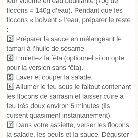
leur volume en eau bouillante (70g de
flocons = 140g d’eau). Pendant que les
flocons « boivent » l’eau, préparer le reste
:
3️⃣
Préparer la sauce en mélangeant le
tamari à l’huile de sésame.
4️⃣
Emiettez la fêta (optionnel si on opte
pour la version sans fêta).
5️⃣
Laver et couper la salade.
6️⃣
Allumer le feu sous le faitout contenant
les flocons de sarrasin et laisser cuire à
feu très doux environ 5 minutes (ils
cuisent quasiment instantanément).
7️⃣
Dans votre assiette, verser les flocons,
la salade, les oeufs et la sauce. Déguster