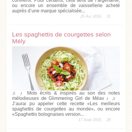
conviens. Pour certains, cela sera de l’argenterie,
ou encore un ensemble de vaissellerie acheté
auprès d’une marque spécialisée...
25 Avr 2016,
31
Les spaghettis de courgettes selon
Mély
♫ ♪ Mots écrits & inspirés au son des notes
mélodieuses de Glimmering Girl de Méav ♪ ♫
J’aurai pu appeler cette recette «Les meilleurs
spaghettis de courgettes au monde», ou encore
«Spaghettis bolognaises version...
17 Août 2015,
28