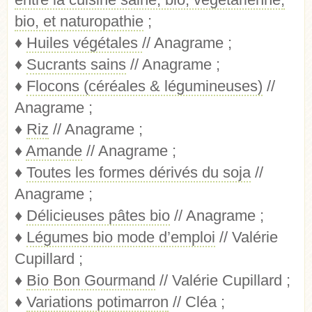
bio, et naturopathie
;
♦
Huiles végétales
// Anagrame ;
♦
Sucrants sains
// Anagrame ;
♦
Flocons (céréales & légumineuses)
//
Anagrame ;
♦
Riz
// Anagrame ;
♦
Amande
// Anagrame ;
♦
Toutes les formes dérivés du soja
//
Anagrame ;
♦
Délicieuses pâtes bio
// Anagrame ;
♦
Légumes bio mode d’emploi
// Valérie
Cupillard ;
♦
Bio Bon Gourmand
// Valérie Cupillard ;
♦
Variations potimarron
// Cléa ;