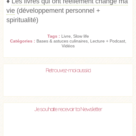
♦
Les livres qui ont réellement changé ma
vie
(développement personnel +
spiritualité)
Tags :
Livre
,
Slow life
Catégories :
Bases & astuces culinaires
,
Lecture + Podcast
,
Vidéos
Retrouvez-moi aussi ici
Je souhaite recevoir ta Newsletter