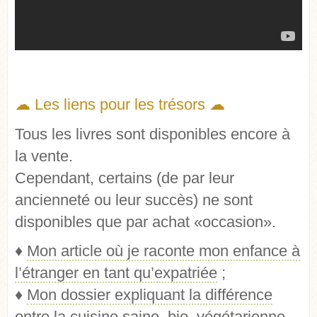
☁ Les liens pour les trésors ☁
Tous les livres sont disponibles encore à
la vente.
Cependant, certains (de par leur
ancienneté ou leur succès) ne sont
disponibles que par achat «occasion».
♦
Mon article où je raconte mon enfance à
l’étranger en tant qu’expatriée
;
♦
Mon dossier expliquant la différence
entre la cuisine saine, bio, végétarienne,