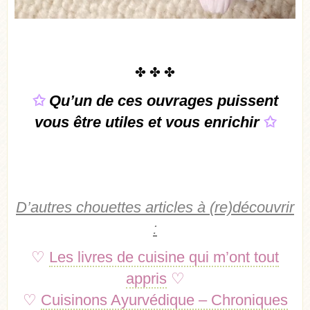
✤ ✤ ✤
✩
Qu’un de ces ouvrages puissent
vous être utiles et vous enrichir
✩
D’autres chouettes articles à (re)découvrir
:
♡
Les livres de cuisine qui m’ont tout
appris
♡
♡
Cuisinons Ayurvédique – Chroniques