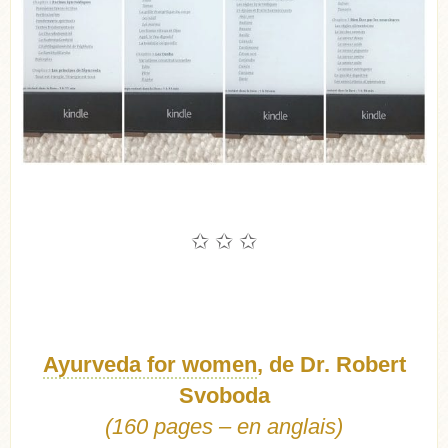
✩ ✩ ✩
Ayurveda for women
, de Dr. Robert
Svoboda
(160 pages – en anglais)