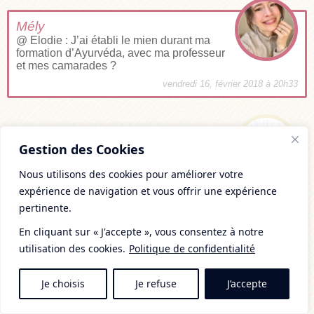
Mély
@ Elodie : J’ai établi le mien durant ma
formation d’Ayurvéda, avec ma professeur
et mes camarades ?
vendredi 16, février 2018 à 20h33
Sourd
Gestion des Cookies
Bonjour, merci pour votre article!
J’aimerai un petit conseil si c’est possible:
Nous utilisons des cookies pour améliorer votre
ma compagne est médecin généraliste et
expérience de navigation et vous offrir une expérience
s’intéresse depuis peu à la médecine ayurvédique. Je lui
cherche donc un livre pour Noël qui ne soit ni trop
pertinente.
basique ni trop complexe et plutôt en français bien
En cliquant sur « J'accepte », vous consentez à notre
qu’elle aie un bon niveau d’anglais. Or vous parlez de
l’ouvrage : L’Ayurvéda, de Sylvie Verbois. Me
utilisation des cookies.
Politique de confidentialité
conseilleriez vous celui ci?Merci! Mr Camille Sourd
mardi 18, décembre 2018 à 19h42
Je choisis
Je refuse
J’accepte