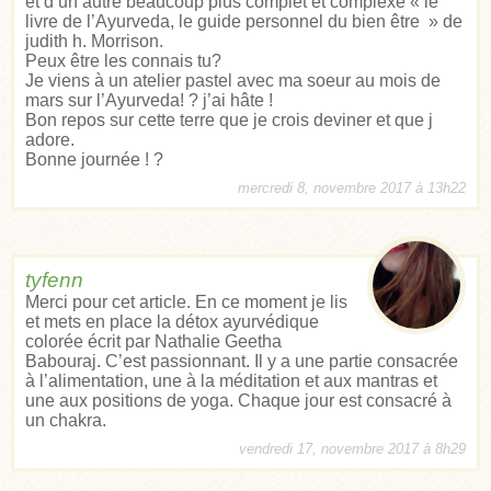
et d’un autre beaucoup plus complet et complexe « le
livre de l’Ayurveda, le guide personnel du bien être » de
judith h. Morrison.
Peux être les connais tu?
Je viens à un atelier pastel avec ma soeur au mois de
mars sur l’Ayurveda! ? j’ai hâte !
Bon repos sur cette terre que je crois deviner et que j
adore.
Bonne journée ! ?
mercredi 8, novembre 2017 à 13h22
tyfenn
Merci pour cet article. En ce moment je lis
et mets en place la détox ayurvédique
colorée écrit par Nathalie Geetha
Babouraj. C’est passionnant. Il y a une partie consacrée
à l’alimentation, une à la méditation et aux mantras et
une aux positions de yoga. Chaque jour est consacré à
un chakra.
vendredi 17, novembre 2017 à 8h29