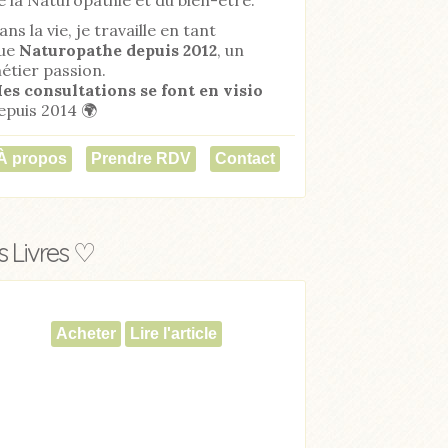
ans la vie, je travaille en tant
ue
Naturopathe
depuis 2012
, un
étier passion.
es consultations se font en visio
epuis 2014 🌍
À propos
Prendre RDV
Contact
 Livres ♡