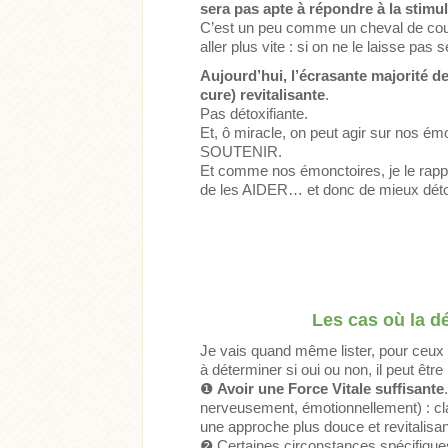
sera pas apte à répondre à la stimu
C’est un peu comme un cheval de cour
aller plus vite : si on ne le laisse pas s
Aujourd’hui, l’écrasante majorité d
cure) revitalisante
.
Pas détoxifiante.
Et, ô miracle, on peut agir sur nos ém
SOUTENIR.
Et comme nos émonctoires, je le rappe
de les AIDER… et donc de mieux détox
Les cas où la d
Je vais quand même lister, pour ceux q
à déterminer si oui ou non, il peut être
❶
Avoir une Force Vitale suffisante
nerveusement, émotionnellement) : cla
une approche plus douce et revitalisan
❷
Certaines circonstances spécifique