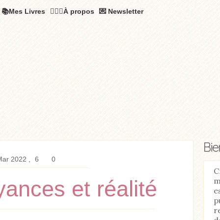
📚Mes Livres
🧚🏻‍♂️À propos
💌 Newsletter
Bi
Mar 2022
6
0
C
m
yances et réalité
e
p
r
d