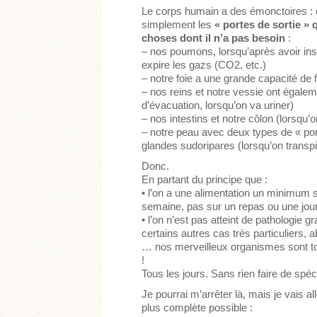
Le corps humain a des émonctoires : c
simplement les
« portes de sortie » 
choses dont il n’a pas besoin
:
– nos poumons, lorsqu’après avoir insp
expire les gazs (CO2, etc.)
– notre foie a une grande capacité de fi
– nos reins et notre vessie ont égaleme
d’évacuation, lorsqu’on va uriner)
– nos intestins et notre côlon (lorsqu’o
– notre peau avec deux types de « por
glandes sudoripares (lorsqu’on transpi
Donc.
En partant du principe que :
• l’on a une alimentation un minimum sa
semaine, pas sur un repas ou une jou
• l’on n’est pas atteint de pathologie
certains autres cas très particuliers,
… nos merveilleux organismes sont tout
!
Tous les jours. Sans rien faire de spéci
Je pourrai m’arrêter là, mais je vais al
plus complète possible :