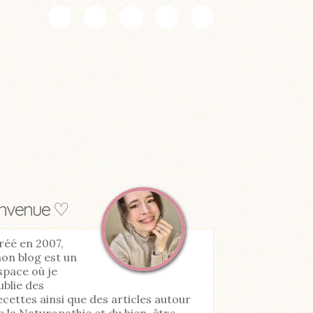
envenue ♡
réé en 2007,
on blog est un
space où je
ublie des
ecettes ainsi que des articles autour
e la Naturopathie et du bien-être.