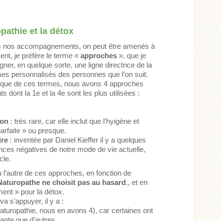
pathie et la détox
ns nos accompagnements, on peut être amenés à
nt, je préfère le terme «
approches
», que je
gner, en quelque sorte, une ligne directrice de la
es personnalisés des personnes que l’on suit.
ntique de ces termes, nous avons 4 approches
ont la 1e et la 4e sont les plus utilisées :
ion
: très rare, car elle inclut que l’hyigène et
parfaite » ou presque.
ire
: inventée par Daniel Kieffer il y a quelques
nces négatives de notre mode de vie actuelle,
cle.
 l’autre de ces approches, en fonction de
aturopathe ne choisit pas au hasard
., et en
ent » pour la détox.
a s’appuyer, il y a :
turopathie, nous en avons 4), car certaines ont
ante que d’autres.