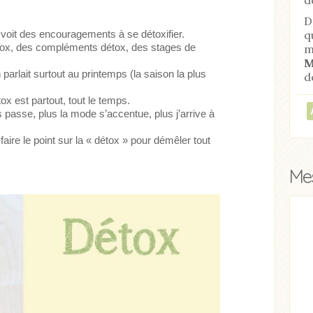
D
q
 voit des encouragements à se détoxifier.
étox, des compléments détox, des stages de
m
M
n parlait surtout au printemps (la saison la plus
d
ox est partout, tout le temps.
 passe, plus la mode s’accentue, plus j’arrive à
aire le point sur la « détox » pour démêler tout
Mes
ticle
Acheter
Lire l'article