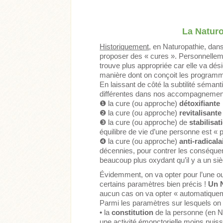
La Naturo
Historiquement
, en Naturopathie, da
proposer des « cures ». Personnelleme
trouve plus appropriée car elle va dési
manière dont on conçoit les programm
En laissant de côté la subtilité séma
différentes dans nos accompagnements d
❶
la cure (ou approche)
détoxifiante
❷
la cure (ou approche)
revitalisante
❸
la cure (ou approche) de
stabilisat
équilibre de vie d’une personne est « 
❹
la cure (ou approche)
anti-radicala
décennies, pour contrer les conséque
beaucoup plus oxydant qu’il y a un siè
Évidemment, on va opter pour l’une ou
certains paramètres bien précis !
Un N
aucun cas on va opter « automatiquem
Parmi les paramètres sur lesquels on v
• la
constitution
de la personne (en Na
une activité émonctorielle moins puiss