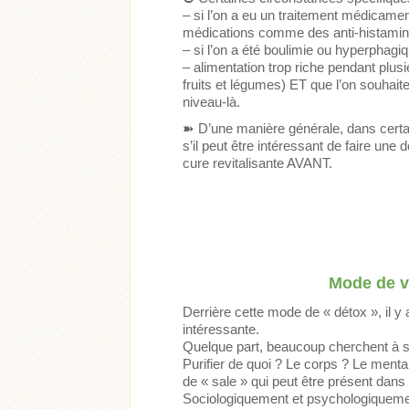
– si l’on a eu un traitement médicame
médications comme des anti-histamini
– si l’on a été boulimie ou hyperphagi
– alimentation trop riche pendant plusi
fruits et légumes) ET que l’on souha
niveau-là.
➽
D’une manière générale, dans certa
s’il peut être intéressant de faire un
cure revitalisante AVANT.
Mode de v
Derrière cette mode de « détox », il y 
intéressante.
Quelque part, beaucoup cherchent à se
Purifier de quoi ? Le corps ? Le menta
de « sale » qui peut être présent dans
Sociologiquement et psychologiquemen