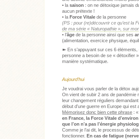
• la
saison
: on ne détoxique jamais d
aucun prétexte !
• la
Force Vitale
de la personne
(PS : pour (re)découvrir ce qu’est la Fo
de ma série « Naturopathie », sur mon
• l’
âge
de la personne ainsi que ses
a
(alimentation, exercice physique, équi
➽
En s’appuyant sur ces 6 éléments, o
personne a besoin de se « détoxifier 
manière systématique.
Aujourd’hui
Je voudrai vous parler de la détox auj
On vient de subir 2 ans de pandémie mo
leur changement réguliers demandant 
début d’une guerre en Europe qui est au
Mémorisez donc bien cette phrase
: 
en France, la Force Vitale d’envir
que l’on n’a pas l’énergie physiol
Comme je l’ai dit, le processus de dét
fonctionner.
En cas de fatigue (nerve