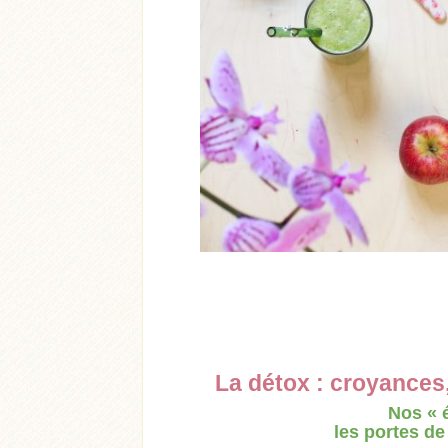
Acheter
Lire l'article
La détox : croyances
Nos « 
les portes de