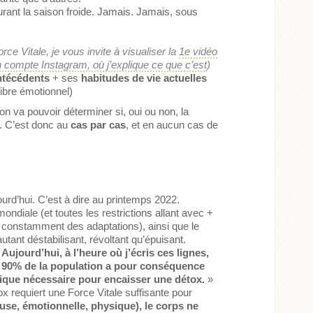
urant la saison froide. Jamais. Jamais, sous
rce Vitale, je vous invite à visualiser la
1e vidéo
 compte Instagram, où j’explique ce que c’est
)
ntécédents
+ ses
habitudes de vie actuelles
libre émotionnel)
n va pouvoir déterminer si, oui ou non, la
». C’est donc au
cas par cas
, et en aucun cas de
ourd’hui. C’est à dire au printemps 2022.
ndiale (et toutes les restrictions allant avec +
constamment des adaptations), ainsi que le
tant déstabilisant, révoltant qu’épuisant.
«
Aujourd’hui, à l’heure où j’écris ces lignes,
on 90% de la population a pour conséquence
ogique nécessaire pour encaisser une détox.
»
ox requiert une Force Vitale suffisante pour
use, émotionnelle, physique), le corps ne