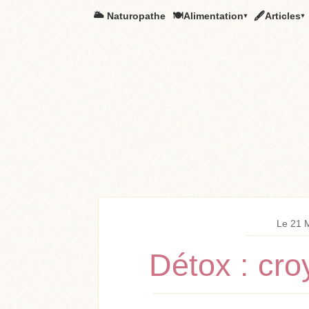
🌥️ Naturopathe
🍽Alimentation▾
🖋Articles▾
Le 21 
Détox : cro