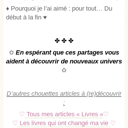
♦
Pourquoi je l’ai aimé : pour tout… Du
début à la fin
♥
✤
✤
✤
✩
En espérant que ces partages vous
aident à découvrir de nouveaux univers
✩
D’autres chouettes articles à (re)découvrir
:
♡
Tous mes articles « Livres »
♡
♡
Les livres qui ont changé ma vie
♡