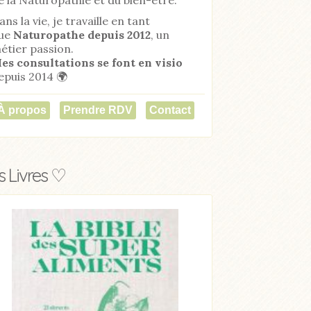
ans la vie, je travaille en tant
ue
Naturopathe
depuis 2012
, un
étier passion.
es consultations se font en visio
epuis 2014 🌍
À propos
Prendre RDV
Contact
 Livres ♡