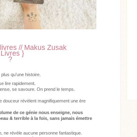
livres // Makus Zusak
Acheter
Lire l'article
 Livres }
?
ticle
 plus qu’une histoire.
e lire rapidement.
ntense, se savoure. On prend le temps.
te douceur révèlent magnifiquement une ère
a plume de ce génie nous enseigne, nous
beau & terrible à la fois, sans jamais émettre
ue, ne révèle aucune personne fantastique.