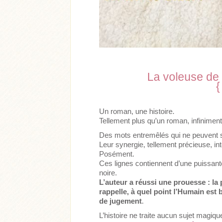
La voleuse de 
{
Acheter
Lire l'ar
Un roman, une histoire.
Tellement plus qu’un roman, infiniment
Acheter
Lire l'article
Des mots entremêlés qui ne peuvent s
Leur synergie, tellement précieuse, i
Posément.
Ces lignes contiennent d’une puissan
noire.
L’auteur a réussi une prouesse : l
rappelle, à quel point l’Humain est 
de jugement
.
L’histoire ne traite aucun sujet magiq