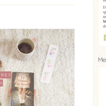
D
q
m
M
d
Mes