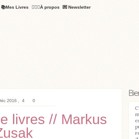
📚Mes Livres
🧚🏻‍♂️À propos
💌 Newsletter
Bi
Déc 2016
4
0
C
m
e livres // Markus
e
p
Zusak
r
d