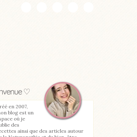
envenue ♡
réé en 2007,
on blog est un
space où je
ublie des
ecettes ainsi que des articles autour
e la Naturopathie et du bien-être.