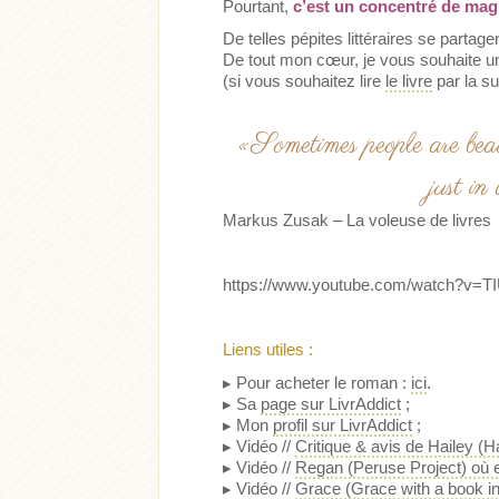
Pourtant,
c’est un concentré de magi
De telles pépites littéraires se parta
De tout mon cœur, je vous souhaite un
(si vous souhaitez lire
le livre
par la su
«Sometimes people are beaut
just in
Markus Zusak – La voleuse de livres
https://www.youtube.com/watch?v=
Liens utiles :
▸ Pour acheter le roman :
ici
.
▸ Sa
page sur LivrAddict
;
▸ Mon
profil sur LivrAddict
;
▸ Vidéo //
Critique & avis de Hailey (H
▸ Vidéo //
Regan (Peruse Project) où el
▸ Vidéo //
Grace (Grace with a book in