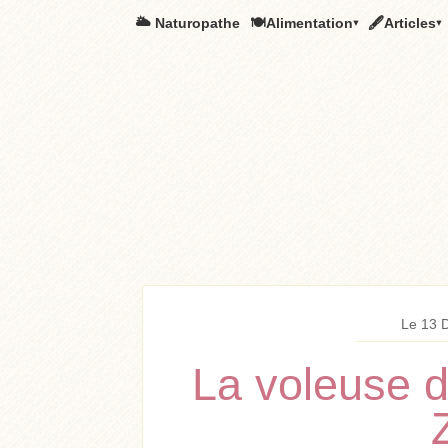
🌥️ Naturopathe
🍽Alimentation▾
🖋Articles▾
Le 13 
La voleuse d