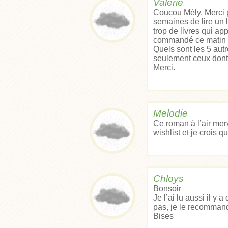
Valérie
Coucou Mély, Merci p
semaines de lire un 
trop de livres qui ap
commandé ce matin d
Quels sont les 5 autr
seulement ceux dont t
Merci.
Melodie
Ce roman à l’air merv
wishlist et je crois q
Chloys
Bonsoir
Je l’ai lu aussi il y
pas, je le recomma
Bises