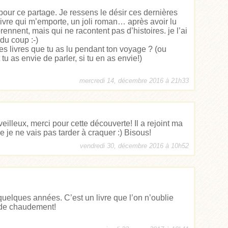
our ce partage. Je ressens le désir ces dernières
livre qui m’emporte, un joli roman… après avoir lu
prennent, mais qui ne racontent pas d’histoires. je l’ai
u coup :-)
es livres que tu as lu pendant ton voyage ? (ou
u as envie de parler, si tu en as envie!)
mercredi 14, décembre 2016 à 21h33
eilleux, merci pour cette découverte! Il a rejoint ma
ue je ne vais pas tarder à craquer :) Bisous!
vendredi 30, décembre 2016 à 10h52
 a quelques années. C’est un livre que l’on n’oublie
nde chaudement!