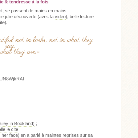
e & tendresse à la fois
.
gent, se passent de mains en mains.
e jolie découverte (avec la
vidéo
), belle lecture
ite).
iful not in looks, not in what they
say,
 what they are.»
TIUN8WjkRAI
ailey in Bookland)
;
le le cite
;
 her face)
en a parlé à maintes reprises sur sa