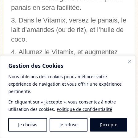
panais en sera facilitée.
Dans le Vitamix, versez le panais, le
lait d’amandes (ou de riz), et l’huile de
coco.
Allumez le Vitamix, et augmentez
progressivement la vitesse, jusqu’à
Gestion des Cookies
mettre le turbo.
Nous utilisons des cookies pour améliorer votre
Laissez à vitesse maximale jusqu’à
expérience de navigation et vous offrir une expérience
pertinente.
ce que votre mousseline atteigne la
En cliquant sur « J'accepte », vous consentez à notre
température souhaitée (plus le temps de
utilisation des cookies.
Politique de confidentialité
mixage sera long, plus votre mousseline
sera chaude).
Je choisis
Je refuse
J’accepte
Arrêtez le Vitamix, rajoutez le cacao