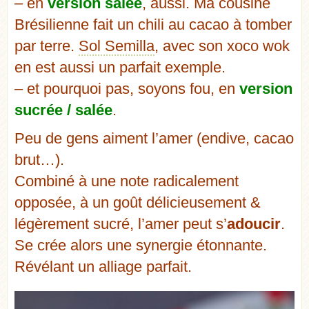
– en
version salée
, aussi. Ma cousine
Brésilienne fait un chili au cacao à tomber
par terre.
Sol Semilla
, avec son xoco wok
en est aussi un parfait exemple.
– et pourquoi pas, soyons fou, en
version
sucrée / salée
.
Peu de gens aiment l’amer (endive, cacao
brut…).
Combiné à une note radicalement
opposée, à un goût délicieusement &
légèrement sucré, l’amer peut s’
adoucir
.
Se crée alors une synergie étonnante.
Révélant un alliage parfait.