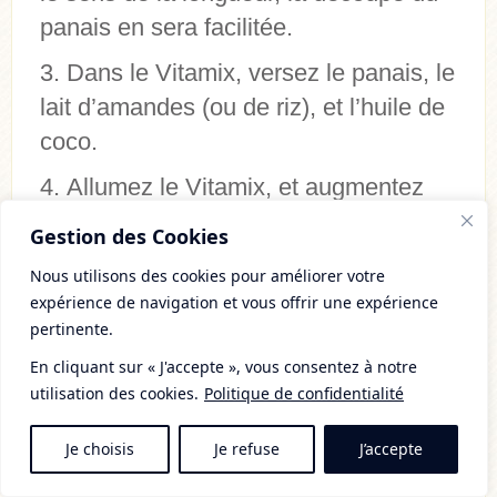
panais en sera facilitée.
Dans le Vitamix, versez le panais, le
lait d’amandes (ou de riz), et l’huile de
coco.
Allumez le Vitamix, et augmentez
progressivement la vitesse, jusqu’à
Gestion des Cookies
mettre le turbo.
Nous utilisons des cookies pour améliorer votre
Laissez à vitesse maximale jusqu’à
expérience de navigation et vous offrir une expérience
pertinente.
ce que votre mousseline atteigne la
En cliquant sur « J'accepte », vous consentez à notre
température souhaitée (plus le temps de
utilisation des cookies.
Politique de confidentialité
mixage sera long, plus votre mousseline
sera chaude).
Je choisis
Je refuse
J’accepte
Arrêtez le Vitamix, rajoutez le cacao