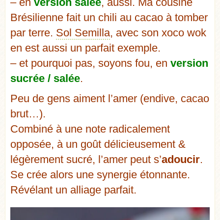
– en
version salée
, aussi. Ma cousine
Brésilienne fait un chili au cacao à tomber
par terre.
Sol Semilla
, avec son xoco wok
en est aussi un parfait exemple.
– et pourquoi pas, soyons fou, en
version
sucrée / salée
.
Peu de gens aiment l’amer (endive, cacao
brut…).
Combiné à une note radicalement
opposée, à un goût délicieusement &
légèrement sucré, l’amer peut s’
adoucir
.
Se crée alors une synergie étonnante.
Révélant un alliage parfait.