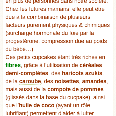
en plus de personnes dans notre société.
Chez les futures mamans, elle peut être
due à la combinaison de plusieurs
facteurs purement physiques & chimiques
(surcharge hormonale du foie par la
progestérone, compression due au poids
du bébé…).
Ces petits cupcakes étant très riches en
fibres
, grâce à l’utilisation de
céréales
demi-complètes
, des
haricots azukis
,
de la
caroube
, des
noisettes
,
amandes
,
mais aussi de la
compote de pommes
(glissés dans la base du cucpake), ainsi
que l’
huile de coco
(ayant un rôle
lubrifiant) permettent d’aider à lutter