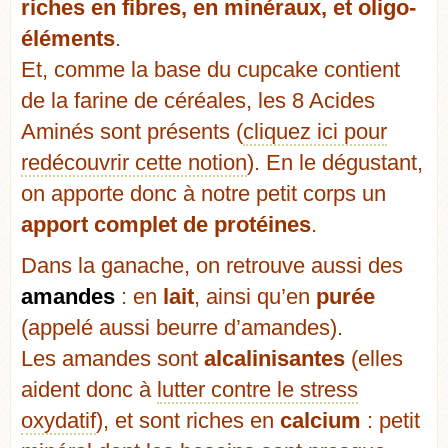
riches en fibres, en minéraux, et oligo-
éléments
.
Et, comme la base du cupcake contient
de la farine de céréales, les 8 Acides
Aminés sont présents (
cliquez ici pour
redécouvrir cette notion
). En le dégustant,
on apporte donc à notre petit corps un
apport complet de protéines
.
Dans la ganache, on retrouve aussi des
amandes
: en
lait
, ainsi qu’en
purée
(appelé aussi beurre d’amandes).
Les amandes sont
alcalinisantes
(elles
aident donc à
lutter contre le stress
oxydatif
), et sont riches en
calcium
: petit