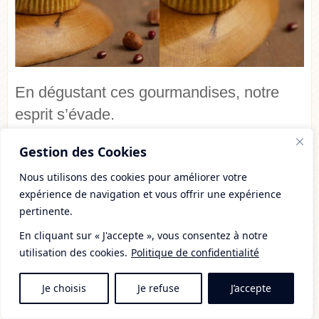
En dégustant ces gourmandises, notre
esprit s’évade.
Il erre.
Gestion des Cookies
Il ne reconnait aucune des saveurs.
Nous utilisons des cookies pour améliorer votre
Mais, au fond de nous, on apprécie ces
expérience de navigation et vous offrir une expérience
nouvelles, saveurs.
pertinente.
Si familières, quelque part.
En cliquant sur « J'accepte », vous consentez à notre
Familières, grâce à la cannelle. Aux
utilisation des cookies.
Politique de confidentialité
noisettes. A la note pralinée.
Je choisis
Je refuse
J’accepte
Originales, aussi.