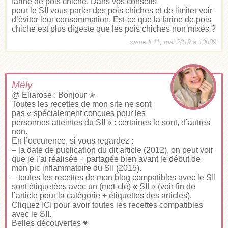
farine de pois chiche. Dans vos conseils
pour le SII vous parler des pois chiches et de limiter voir
d’éviter leur consommation. Est-ce que la farine de pois
chiche est plus digeste que les pois chiches non mixés ?
samedi 11, mai 2019 à 10h09
Mély
@ Eliarose : Bonjour ✭
Toutes les recettes de mon site ne sont
pas « spécialement conçues pour les
personnes atteintes du SII » : certaines le sont, d’autres
non.
En l’occurence, si vous regardez :
– la date de publication du dit article (2012), on peut voir
que je l’ai réalisée + partagée bien avant le début de
mon pic inflammatoire du SII (2015).
– toutes les recettes de mon blog compatibles avec le SII
sont étiquetées avec un (mot-clé) « SII » (voir fin de
l’article pour la catégorie + étiquettes des articles).
Cliquez ICI pour avoir toutes les recettes compatibles
avec le SII
.
Belles découvertes ♥