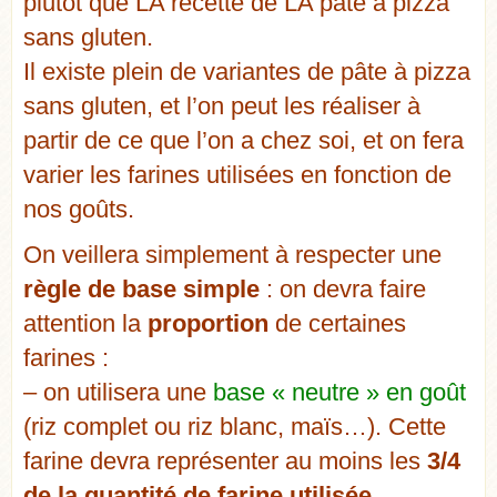
plutôt que LA recette de LA pâte à pizza
sans gluten.
Il existe plein de variantes de pâte à pizza
sans gluten, et l’on peut les réaliser à
partir de ce que l’on a chez soi, et on fera
varier les farines utilisées en fonction de
nos goûts.
On veillera simplement à respecter une
règle de base simple
: on devra faire
attention la
proportion
de certaines
farines :
– on utilisera une
base « neutre » en goût
(riz complet ou riz blanc, maïs…). Cette
farine devra représenter au moins les
3/4
de la quantité de farine utilisée
.