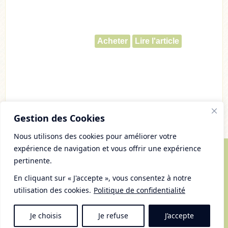
Acheter
Lire l'article
Gestion des Cookies
Nous utilisons des cookies pour améliorer votre
expérience de navigation et vous offrir une expérience
pertinente.
© Copyright 2007 - 2026 Chaudron Pastel
Tous droits réservés
En cliquant sur « J'accepte », vous consentez à notre
Mentions Légales et gestion des cookies
utilisation des cookies.
Politique de confidentialité
Plan du Site
RSS
Je choisis
Je refuse
J’accepte
Haut du site