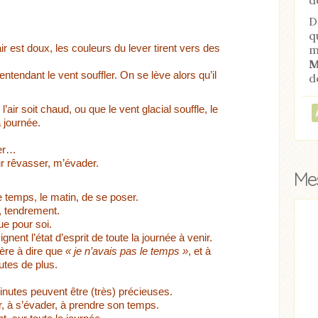
D
q
L’air est doux, les couleurs du lever tirent vers des
m
M
 entendant le vent souffler. On se lève alors qu’il
d
 l’air soit chaud, ou que le vent glacial souffle, le
 journée.
fer…
r rêvasser, m’évader.
Mes
e temps, le matin, de se poser.
 tendrement.
ue pour soi.
ticle
Acheter
Lire l'article
nent l’état d’esprit de toute la journée à venir.
ière à dire que
« je n’avais pas le temps »
, et à
utes de plus.
nutes peuvent être (très) précieuses.
, à s’évader, à prendre son temps.