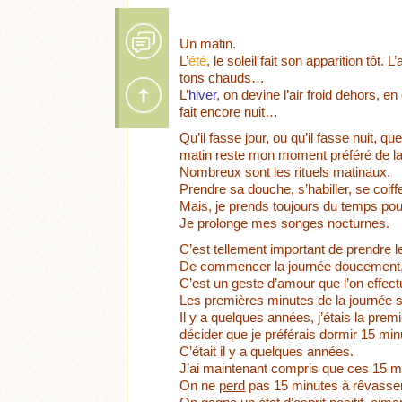
Un matin.
L’
été
, le soleil fait son apparition tôt. 
tons chauds…
L’
hiver
, on devine l’air froid dehors, en
fait encore nuit…
Qu’il fasse jour, ou qu’il fasse nuit, que
matin reste mon moment préféré de la
Nombreux sont les rituels matinaux.
Prendre sa douche, s’habiller, se coif
Mais, je prends toujours du temps pou
Je prolonge mes songes nocturnes.
C’est tellement important de prendre l
De commencer la journée doucement,
C’est un geste d’amour que l’on effect
Acheter
Lire l'article
Acheter
Lire l'ar
Les premières minutes de la journée sig
Il y a quelques années, j’étais la prem
décider que je préférais dormir 15 min
C’était il y a quelques années.
J’ai maintenant compris que ces 15 mi
On ne
perd
pas 15 minutes à rêvasser