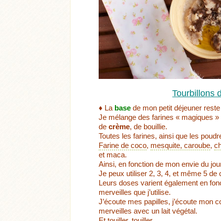
Tourbillons 
♦ La
base
de mon petit déjeuner rest
Je mélange des farines « magiques » av
de
crème
, de bouillie.
Toutes les farines, ainsi que les poud
Farine de coco
,
mesquite, caroube
,
ch
et maca.
Ainsi, en fonction de mon envie du jour,
Je peux utiliser 2, 3, 4, et même 5 d
Leurs doses varient également en fon
merveilles que j’utilise.
J’écoute mes papilles, j’écoute mon c
merveilles avec un lait végétal.
Et touiller, touiller.