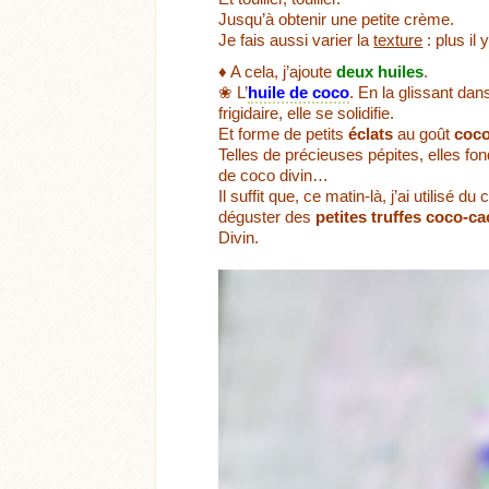
Jusqu’à obtenir une petite crème.
Je fais aussi varier la
texture
: plus il 
♦ A cela, j’ajoute
deux huiles
.
❀ L’
huile de coco
. En la glissant dan
frigidaire, elle se solidifie.
Et forme de petits
éclats
au goût
coc
Telles de précieuses pépites, elles fon
de coco divin…
Il suffit que, ce matin-là, j’ai utilisé d
déguster des
petites truffes coco-c
Divin.