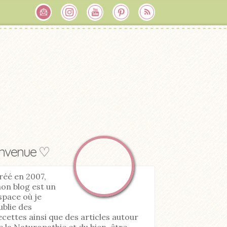
envenue ♡
réé en 2007,
on blog est un
space où je
ublie des
ecettes ainsi que des articles autour
e la Naturopathie et du bien-être.