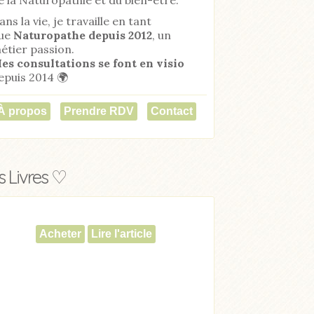
ans la vie, je travaille en tant
ue
Naturopathe
depuis 2012
, un
étier passion.
es consultations se font en visio
epuis 2014 🌍
À propos
Prendre RDV
Contact
 Livres ♡
Acheter
Lire l'article