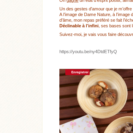
On
gagne
un état d’esprit positif, aima
Un des gestes d’amour que je m’offre
A l’image de Dame Nature, à l’image d
d’âme, mon repas préféré se fait l’éc
Déclinable
à l’infini
, ses bases sont
Suivez-moi, je vais vous faire découvr
https://youtu.be/ny4DtdETfyQ
Enregistrer