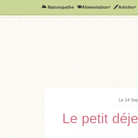
🌥️ Naturopathe
🍽Alimentation▾
🖋Articles▾
Le 14 Se
Le petit dé