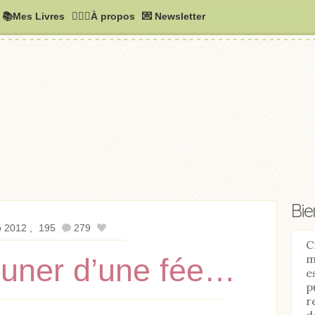
📚Mes Livres
🧚🏻‍♂️À propos
💌 Newsletter
Bi
p 2012
195
279
C
m
jeuner d’une fée…
e
p
r
d