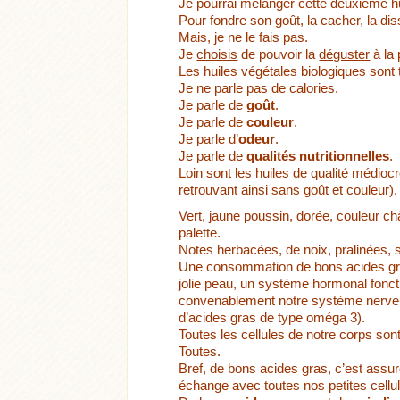
Je pourrai mélanger cette deuxième h
Pour fondre son goût, la cacher, la dis
Mais, je ne le fais pas.
Je
choisis
de pouvoir la
déguster
à la 
Les huiles végétales biologiques sont
Je ne parle pas de calories.
Je parle de
goût
.
Je parle de
couleur
.
Je parle d’
odeur
.
Je parle de
qualités nutritionnelles
.
Loin sont les huiles de qualité médioc
retrouvant ainsi sans goût et couleur),
Vert, jaune poussin, dorée, couleur c
palette.
Notes herbacées, de noix, pralinées
Une consommation de bons acides gra
jolie peau, un système hormonal fonct
convenablement notre système nerve
d’acides gras de type oméga 3).
Toutes les cellules de notre corps son
Toutes.
Bref, de bons acides gras, c’est assu
échange avec toutes nos petites cellu