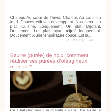
Chaleur. Au cœur de l’hiver. Chaleur. Au cœur du
froid. Douces effluves enveloppant. Nos sens. Un
plat. Cuisiné. Longuement. Un plat. Mijotant.
Doucement. Les plats ayant mijoté longuement.
Doucement. A une température douce. Est la...
23 Déc 2012,
43
Beurre (purée) de noix: comment
réaliser ses purées d’oléagineux
maison ?
Cela fait cinq ans que j’habite à Paris. J’ai eu de la