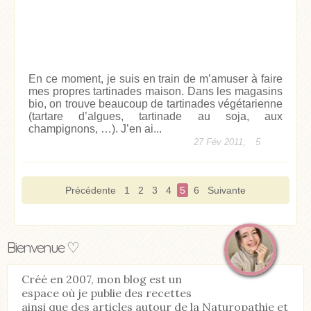
En ce moment, je suis en train de m’amuser à faire
mes propres tartinades maison. Dans les magasins
bio, on trouve beaucoup de tartinades végétarienne
(tartare d’algues, tartinade au soja, aux
champignons, …). J’en ai...
27 Fév 2011,
5
Précédente
1
2
3
4
5
6
Suivante
Bienvenue ♡
Créé en 2007, mon blog est un
espace où je publie des recettes
ainsi que des articles autour de la Naturopathie et