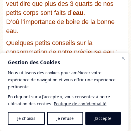
veut dire que plus des 3 quarts de nos
petits corps sont faits d’
eau
.
D’où l’importance de boire de la bonne
eau.
Quelques petits conseils sur la
consommation de notre précieuse eau :
♦ Choisir une eau de qualité en évitant
Gestion des Cookies
l’eau du robinet, et en
buvant de l’eau en
Nous utilisons des cookies pour améliorer votre
bouteille ou filtrée
.
expérience de navigation et vous offrir une expérience
pertinente.
♦ Essayez de
boire plus en dehors des
repas
, plutôt que pendant les repas (si
En cliquant sur « J'accepte », vous consentez à notre
utilisation des cookies.
Politique de confidentialité
l’on boit trop pendant les repas, cela peut
avoir tendance à noyer nos enzymes
Je choisis
Je refuse
J’accepte
digestives, et donc impacter sur la qualité