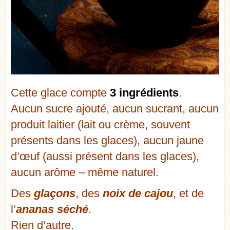
Cette glace compte
3 ingrédients
.
Aucun sucre ajouté, aucun sucrant, aucun
produit laitier (lait ou crème, souvent
présents dans les glaces), aucun jaune
d’œuf (aussi présent dans les glaces),
aucun arôme – même naturel.
Des
glaçons
, des
noix de cajou
, et de
l’
ananas séché
.
Rien d’autre.