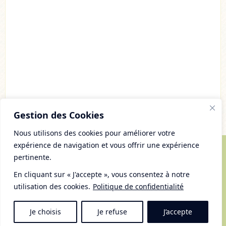
Acheter
Lire l'article
Gestion des Cookies
Nous utilisons des cookies pour améliorer votre
expérience de navigation et vous offrir une expérience
pertinente.
© Copyright 2007 - 2026 Chaudron Pastel
Tous droits réservés
En cliquant sur « J'accepte », vous consentez à notre
Mentions Légales et gestion des cookies
utilisation des cookies.
Politique de confidentialité
Plan du Site
RSS
Je choisis
Je refuse
J’accepte
Haut du site