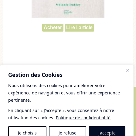
Acheter
Lire l'article
Gestion des Cookies
Nous utilisons des cookies pour améliorer votre
expérience de navigation et vous offrir une expérience
pertinente.
© Copyright 2007 - 2026 Chaudron Pastel
Tous droits réservés
En cliquant sur « J'accepte », vous consentez à notre
Mentions Légales et gestion des cookies
utilisation des cookies.
Politique de confidentialité
Plan du Site
RSS
Je choisis
Je refuse
J’accepte
Haut du site