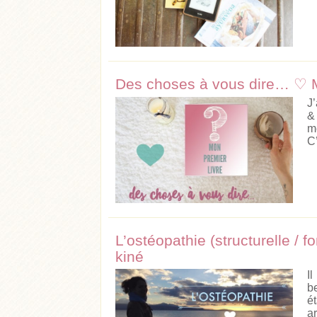
Des choses à vous dire… ♡ M
J
&
m
C
L’ostéopathie (structurelle / f
kiné
I
b
é
ar