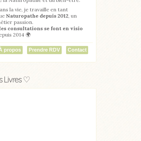
ans la vie, je travaille en tant
ue
Naturopathe
depuis 2012
, un
étier passion.
es consultations se font en visio
epuis 2014 🌍
À propos
Prendre RDV
Contact
 Livres ♡