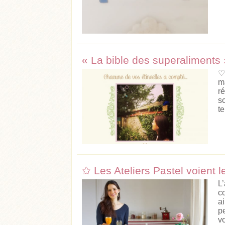
« La bible des superaliments 
♡
m
r
s
te
✩ Les Ateliers Pastel voient l
L
c
a
p
vo