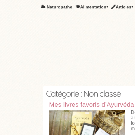
🌥️ Naturopathe
🍽Alimentation▾
🖋Articles▾
Catégorie : Non classé
Mes livres favoris d’Ayurvéda
D
a
f
ma