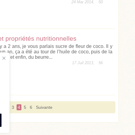
24 Mar 2014,
50
t propriétés nutritionnelles
 y a 2 ans, je vous parlais sucre de fleur de coco. Il y
 un an, ça a été au tour de l’huile de coco, puis de la
rine, et enfin, du beurre...
17 Juil 2013,
56
1
2
3
4
5
6
Suivante