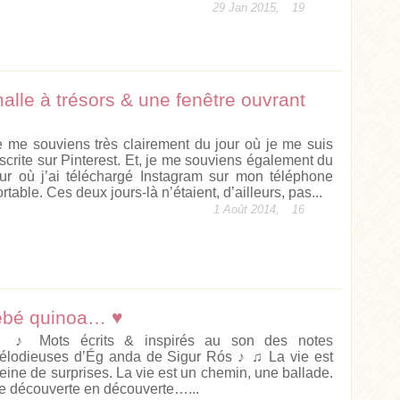
29 Jan 2015,
19
alle à trésors & une fenêtre ouvrant
e me souviens très clairement du jour où je me suis
nscrite sur Pinterest. Et, je me souviens également du
our où j’ai téléchargé Instagram sur mon téléphone
rtable. Ces deux jours-là n’étaient, d’ailleurs, pas...
1 Août 2014,
16
ébé quinoa… ♥
 ♪ Mots écrits & inspirés au son des notes
élodieuses d’Ég anda de Sigur Rós ♪ ♫ La vie est
leine de surprises. La vie est un chemin, une ballade.
e découverte en découverte…...