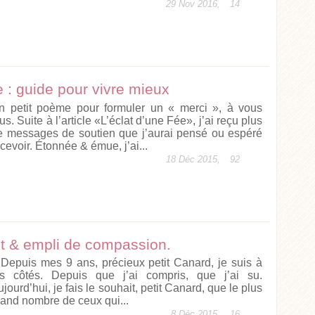
29 Nov 2016,
14
le : guide pour vivre mieux
n petit poème pour formuler un « merci », à vous
us. Suite à l’article «L’éclat d’une Fée», j’ai reçu plus
e messages de soutien que j’aurai pensé ou espéré
cevoir. Étonnée & émue, j’ai...
18 Déc 2015,
92
nt & empli de compassion.
 Depuis mes 9 ans, précieux petit Canard, je suis à
es côtés. Depuis que j’ai compris, que j’ai su.
jourd’hui, je fais le souhait, petit Canard, que le plus
rand nombre de ceux qui...
8 Déc 2015,
16