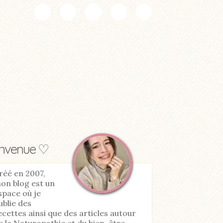
envenue ♡
réé en 2007,
on blog est un
space où je
ublie des
ecettes ainsi que des articles autour
e la Naturopathie et du bien-être.