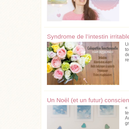
Syndrome de l’intestin irritab
U
to
d
re
Un Noël (et un futur) conscie
«
t
Au
g