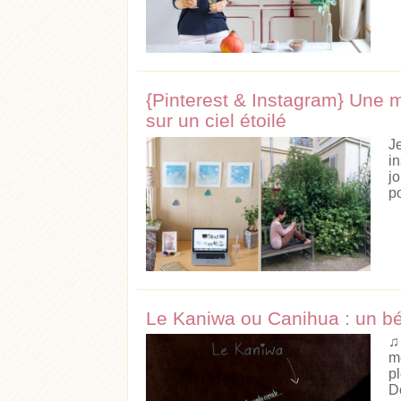
{Pinterest & Instagram} Une m
sur un ciel étoilé
J
i
j
po
Le Kaniwa ou Canihua : un b
♫
m
p
D