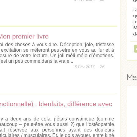
D
q
m
M
d
on premier livre
’ai des choses à vous dire. Déception, joie, tristesse
 excitation se mêleront peut-être en vous au fur et à
esure de votre lecture. Un joli méli-mélo d’émotions.
’est un peu comme dans la vraie...
8 Fév 2017,
26
Mes
onctionnelle) : bienfaits, différence avec
l y a deux ans de cela, j’étais convaincue (comme
eaucoup – peut-être vous aussi ?) que l’ostéopathie
tait réservée aux personnes ayant des douleurs
ticulaires / musculaires. Et, je dois avouer, entre kiné