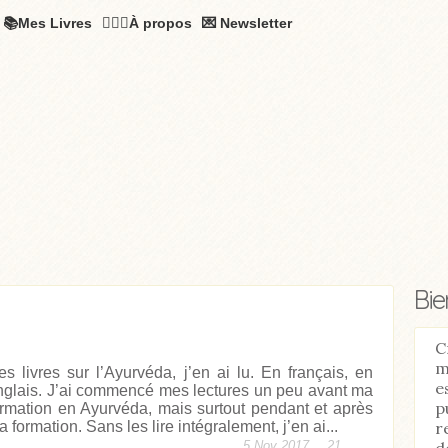
📚Mes Livres
🧚🏻‍♂️À propos
💌 Newsletter
Bi
C
m
es livres sur l’Ayurvéda, j’en ai lu. En français, en
e
nglais. J’ai commencé mes lectures un peu avant ma
p
ormation en Ayurvéda, mais surtout pendant et après
r
 formation. Sans les lire intégralement, j’en ai...
d
5 Nov 2017,
21