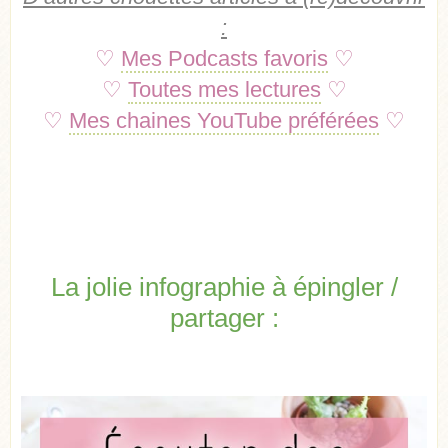
:
♡
Mes Podcasts favoris
♡
♡
Toutes mes lectures
♡
♡
Mes chaines YouTube préférées
♡
La jolie infographie à épingler /
partager :