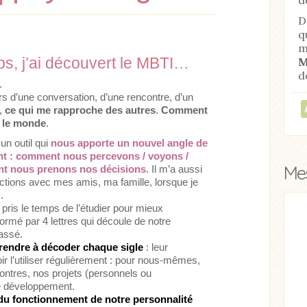
D
q
m
s, j’ai découvert le MBTI…
M
d
.
rs d’une conversation, d’une rencontre, d’un
,
ce qui me rapproche des autres
.
Comment
t le monde
.
 un outil qui
nous apporte un nouvel angle de
nt : comment nous percevons / voyons /
Mes
t nous prenons nos décisions
. Il m’a aussi
tions avec mes amis, ma famille, lorsque je
.
 pris le temps de l’étudier pour mieux
ormé par 4 lettres qui découle de notre
passé.
rendre à décoder chaque sigle
: leur
 l’utiliser régulièrement : pour nous-mêmes,
ontres, nos projets (personnels ou
e développement.
du fonctionnement de notre personnalité