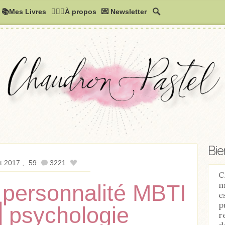
📚Mes Livres
🧚🏻‍♂️À propos
💌 Newsletter
Bi
t 2017
59
3221
C
m
e personnalité MBTI
e
p
»⎢psychologie
r
d