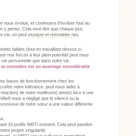
 nous évolue, et continuera d’évoluer tout au
on y pense. Cela veut dire que chaque jour,
e vie, on peut
essayer et remodeler nos
oints faibles (tout en travaillant dessus si
ser nos forces à leur plein potentiel peut nous
e vie personnelle que dans notre vie
se connaitre est un avantage considérable
 les bases de fonctionnement chez les
roître notre tolérance, peut nous aider à
réaction) de notre meilleur(e) ami(e) face à une
’elle/il nous a négligé que le silence ou la
xcessive de notre sœur a une valeur différente
ux.
nt 16 profils MBTI existent. Cela peut paraître
 notre propre singularité.
rtant) : le MBTI est un outil nous permettant