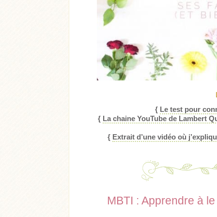
{
Le test pour conn
{
La chaine YouTube de Lambert Que
{
Extrait d’une vidéo où j’expli
MBTI : Apprendre à le 