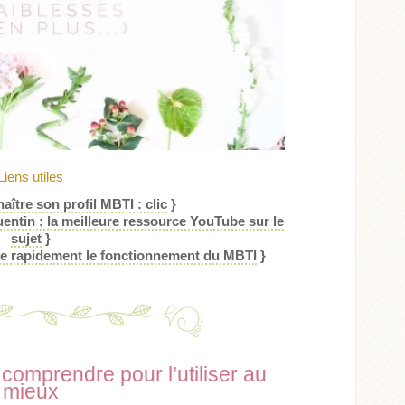
Liens utiles
aître son profil MBTI : clic
}
ntin : la meilleure ressource YouTube sur le
sujet
}
que rapidement le fonctionnement du MBTI
}
comprendre pour l’utiliser au
mieux