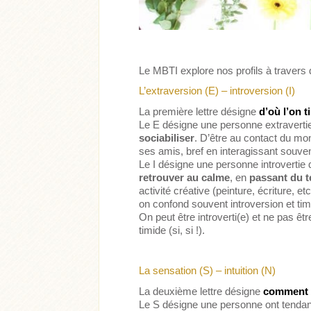
Le MBTI explore nos profils à travers
L’extraversion (E) – introversion (I)
La première lettre désigne
d’où l’on t
Le E désigne une personne extraverti
sociabiliser
. D’être au contact du mo
ses amis, bref en interagissant souven
Le I désigne une personne introvertie
retrouver au calme
, en
passant du t
activité créative (peinture, écriture, e
on confond souvent introversion et timid
On peut être introverti(e) et ne pas êt
timide (si, si !).
La sensation (S) – intuition (N)
La deuxième lettre désigne
comment r
Le S désigne une personne ont tendanc