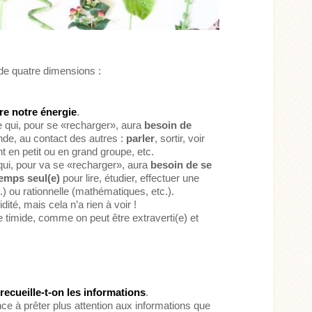
 de quatre dimensions :
ire notre énergie
.
e qui, pour se «recharger», aura
besoin de
nde, au contact des autres :
parler
, sortir, voir
t en petit ou en grand groupe, etc.
 qui, pour va se «recharger», aura
besoin de se
emps seul(e)
pour lire, étudier, effectuer une
tc.) ou rationnelle (mathématiques, etc.).
ité, mais cela n’a rien à voir !
re timide, comme on peut être extraverti(e) et
ecueille-t-on les informations
.
e à prêter plus attention aux informations que