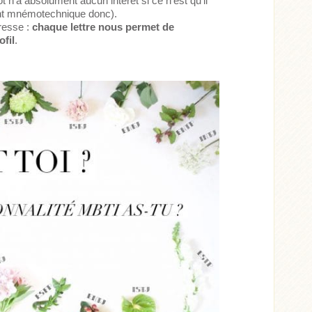
ot n’a absolument aucun intérêt si ce n’est qu’il
ement mnémotechnique donc).
éresse :
chaque lettre nous permet de
ofil
.