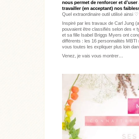
nous permet de renforcer et d’user 
travailler (en acceptant) nos faible
Quel extraordinaire outil utilisé ainsi ♡
Inspiré par les travaux de Carl Jung 
pouvaient être classifiés selon des «
et sa fille Isabel Briggs Myers ont co
différents : les 16 personnalités MBTI
vous toutes les expliquer plus loin dan
Venez, je vais vous montrer…
Acheter
Lire l'ar
Acheter
Lire l'article