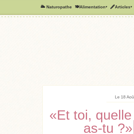
🌥️ Naturopathe
🍽Alimentation▾
🖋Articles▾
Le 18 Aoû
«Et toi, quell
as-tu ?