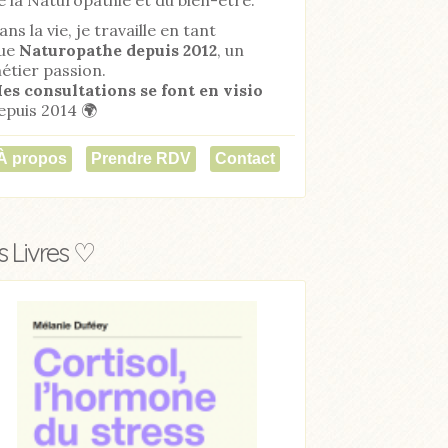
ans la vie, je travaille en tant
ue
Naturopathe
depuis 2012
, un
étier passion.
es consultations se font en visio
epuis 2014 🌍
À propos
Prendre RDV
Contact
 Livres ♡