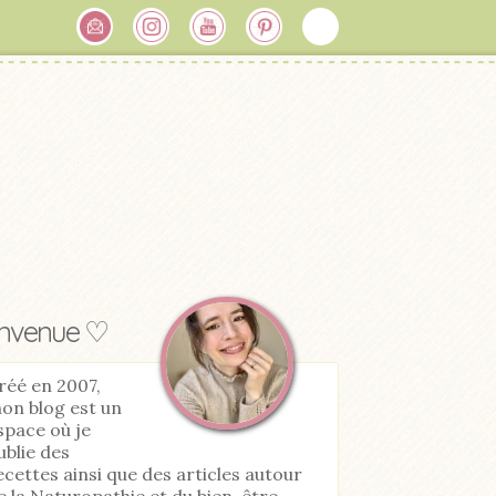
envenue ♡
réé en 2007,
on blog est un
space où je
ublie des
ecettes ainsi que des articles autour
e la Naturopathie et du bien-être.