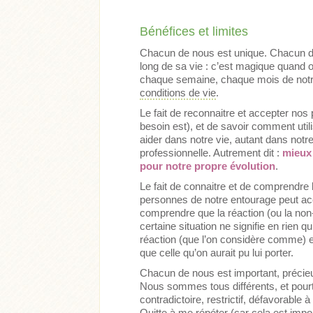
Bénéfices et limites
Chacun de nous est unique. Chacun de
long de sa vie : c’est magique quand 
chaque semaine, chaque mois de notr
conditions de vie
.
Le fait de reconnaitre et accepter nos p
besoin est), et de savoir comment utili
aider dans notre vie, autant dans notr
professionnelle. Autrement dit :
mieux 
pour notre propre évolution
.
Le fait de connaitre et de comprendre
personnes de notre entourage peut acc
comprendre que la réaction (ou la non-
certaine situation ne signifie en rien qu
réaction (que l’on considère comme) e
que celle qu’on aurait pu lui porter.
Chacun de nous est important, précie
Nous sommes tous différents, et pourta
contradictoire, restrictif, défavorable à
Quitte à me répéter (car cela est impo