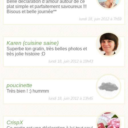
Belle déclaration d’amour autour de ce
plat simple et parfaitement savoureux !!!
Bisous et belle journée**
lundi 18, juin 2012 à 7h59
Karen (cuisine saine)
Superbe ton gratin, très belles photos et
très jolie histoire :D
lundi 18, juin 2012 à 10h43
poucinette
Très bien ! :) hummm
lundi 18, juin 2012 à 13h45
CrispX