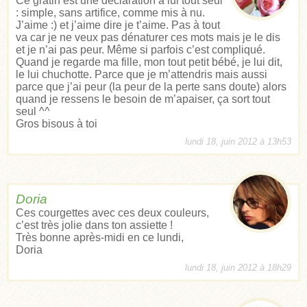
Ce gratin est une déclaration à lui tout seul
: simple, sans artifice, comme mis à nu.
J’aime :) et j’aime dire je t’aime. Pas à tout
va car je ne veux pas dénaturer ces mots mais je le dis
et je n’ai pas peur. Même si parfois c’est compliqué.
Quand je regarde ma fille, mon tout petit bébé, je lui dit,
le lui chuchotte. Parce que je m’attendris mais aussi
parce que j’ai peur (la peur de la perte sans doute) alors
quand je ressens le besoin de m’apaiser, ça sort tout
seul ^^
Gros bisous à toi
lundi 18, juin 2012 à 13h53
Doria
Ces courgettes avec ces deux couleurs,
c’est très jolie dans ton assiette !
Très bonne après-midi en ce lundi,
Doria
lundi 18, juin 2012 à 18h29