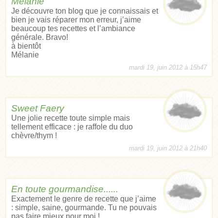
Mélanie
Je découvre ton blog que je connaissais et
bien je vais réparer mon erreur, j’aime
beaucoup tes recettes et l’ambiance
générale. Bravo!
à bientôt
Mélanie
mardi 19, juin 2012 à 15h47
Sweet Faery
Une jolie recette toute simple mais
tellement efficace : je raffole du duo
chèvre/thym !
mardi 19, juin 2012 à 21h40
En toute gourmandise......
Exactement le genre de recette que j’aime
: simple, saine, gourmande. Tu ne pouvais
pas faire mieux pour moi !