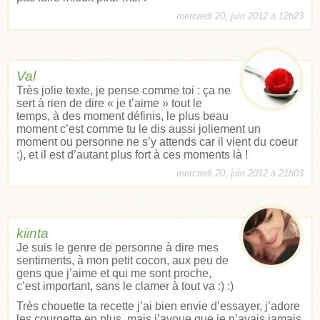
mercredi 20, juin 2012 à 12h23
Val
Très jolie texte, je pense comme toi : ça ne
sert à rien de dire « je t’aime » tout le
temps, à des moment définis, le plus beau
moment c’est comme tu le dis aussi joliement un
moment ou personne ne s’y attends car il vient du coeur
:), et il est d’autant plus fort à ces moments là !
mercredi 20, juin 2012 à 21h03
kiinta
Je suis le genre de personne à dire mes
sentiments, à mon petit cocon, aux peu de
gens que j’aime et qui me sont proche,
c’est important, sans le clamer à tout va :) :)
Très chouette ta recette j’ai bien envie d’essayer, j’adore
les courgette en plus, mais j’avoue que je n’avais jamais