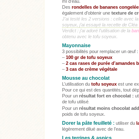
ml d’eau.
Des
rondelles de bananes congelé
également d’obtenir une
texture de cr
J’ai testé les 2 versions : celle avec l
soyeux, j’ai essayé la recette de Cléa I
Verdict : j’ai adoré l’utilisation de la
ba
obtenu avec le tofu soyeux.
Mayonnaise
3 possibilités pour remplacer un œuf
:
–
100 gr de tofu soyeux
–
2 cas rases de purée d’amandes 
–
3 cas de crème végétale
Mousse au chocolat
L’utilisation du
tofu soyeux
est une exc
Pour ce qui est des quantités, tout dé
Pour un
résultat fort en chocolat :
ut
de tofu utilisé
.
Pour un
résultat moins chocolat addi
poids de tofu soyeux.
Dorer la pâte feuilleté :
utiliser du
l
légèrement dilué avec de l’eau.
Les terrines & aspics