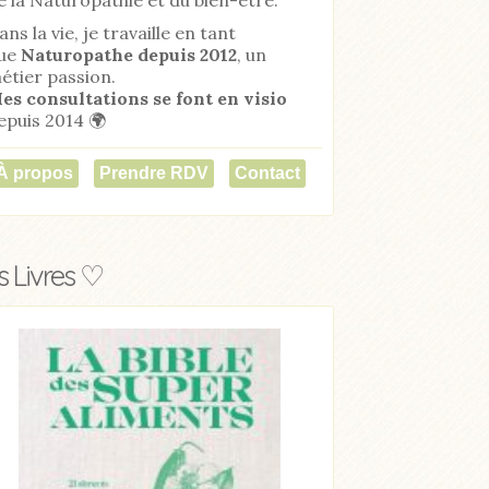
ans la vie, je travaille en tant
ue
Naturopathe
depuis 2012
, un
étier passion.
es consultations se font en visio
epuis 2014 🌍
À propos
Prendre RDV
Contact
 Livres ♡