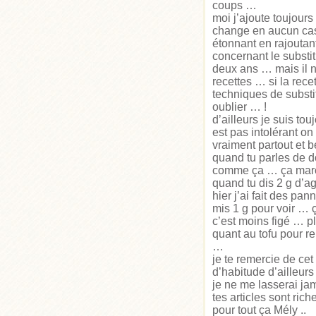
coups …
moi j’ajoute toujours
change en aucun cas 
étonnant en rajoutant
concernant le substi
deux ans … mais il ne
recettes … si la rec
techniques de substi
oublier … !
d’ailleurs je suis to
est pas intolérant o
vraiment partout et be
quand tu parles de do
comme ça … ça marc
quand tu dis 2 g d’a
hier j’ai fait des pa
mis 1 g pour voir … ç
c’est moins figé … 
quant au tofu pour r
…
je te remercie de cet
d’habitude d’ailleur
je ne me lasserai jam
tes articles sont ric
pour tout ça Mély ..