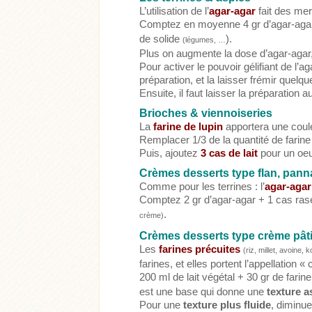
L’utilisation de l’
agar-agar
fait des merv
Comptez en moyenne 4 gr d’agar-agar
de solide
).
(légumes, …
Plus on augmente la dose d’agar-agar,
Pour activer le pouvoir gélifiant de l’aga
préparation, et la laisser frémir quel
Ensuite, il faut laisser la préparatio
Brioches & viennoiseries
La
farine de lupin
apportera une coule
Remplacer 1/3 de la quantité de farine 
Puis, ajoutez
3 cas de lait
pour un oe
Crèmes desserts type flan, pann
Comme pour les terrines : l’
agar-agar
Comptez 2 gr d’agar-agar + 1 cas ras
.
crème)
Crèmes desserts type crème pâti
Les
farines précuites
(riz, millet, avoine,
farines, et elles portent l’appellation 
200 ml de lait végétal + 30 gr de fari
est une base qui donne une
texture a
Pour une
texture plus fluide
, diminue