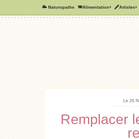
🌥️ Naturopathe
🍽Alimentation▾
🖋Articles▾
Le 26 N
Remplacer l
r