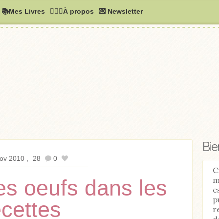
📚Mes Livres
🧚🏻‍♂️À propos
💌 Newsletter
Bi
ov 2010
28
0
C
m
es oeufs dans les
e
p
ecettes
r
d