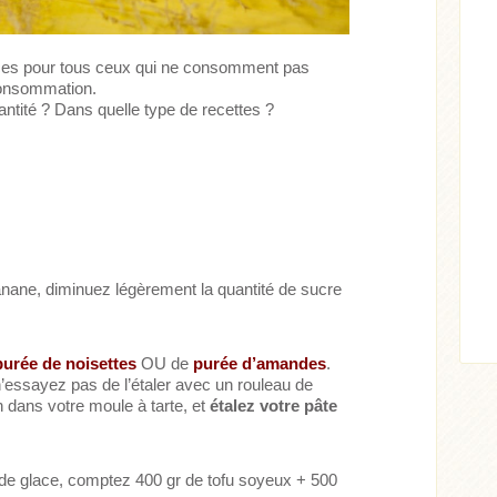
tuces pour tous ceux qui ne consomment pas
 consommation.
ntité ? Dans quelle type de recettes ?
Acheter
Lire l'article
ticle
banane, diminuez légèrement la quantité de sucre
urée de noisettes
OU de
purée d’amandes
.
n’essayez pas de l’étaler avec un rouleau de
n dans votre moule à tarte, et
étalez votre pâte
 de glace, comptez 400 gr de tofu soyeux + 500