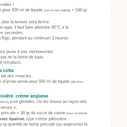
eilles !
 pour 500 ml de liquide
+ 500 gr
(eau ou lait végétal)
 plus la texture sera ferme.
r-agar, il faut faire atteindre 80°C à la
ques secondes.
n au frigo, pendant au minimum 3 heures.
ur jaune à vos viennoiseries.
par de la farine de lupin.
uf
remplacé.
a cotta
fait des miracles.
e d’arrow-arrow pour 500 ml de liquide
(lait et/ou
ssière, crème anglaise
sont géniales. On les trouve au rayon des
 kokkoh)
« crèmes ».
ne précuite + 30 gr de sucre de canne
(roux ou blond)
ssez épaisse
, type crème pâtissière.
z la quantité de farine précuite (ou augmenter la