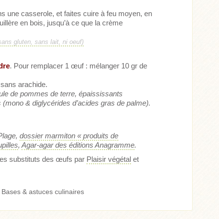
ns une casserole, et faites cuire à feu moyen, en
uillère en bois, jusqu’à ce que la crème
ans gluten, sans lait, ni oeuf)
dre
. Pour remplacer 1 œuf : mélanger 10 gr de
 sans arachide.
cule de pommes de terre, épaississants
nts (mono & diglycérides d’acides gras de palme).
Plage,
dossier marmiton « produits de
upilles
,
Agar-agar des éditions Anagramme
.
 les substituts des œufs par
Plaisir végétal
et
:
Bases & astuces culinaires