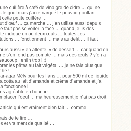
 une cuillère à café de vinaigre de cidre … qui ne
le gout mais j’ai remarqué le pouvoir gonflant
 cette petite cuillère …
tut d’œuf … ça marche … j’en utilise aussi depuis
 faut pas se voiler la face … quand je lis des
ette indique un ou deux œufs … toutes ces
tutions … fonctionnent … mais au delà … il faut
ujours aussi « en attente » de dessert … car quand on
n ne s’en rend pas compte … mais des œufs ? y’en a
aucoup ! enfin trop ! ;)
rer les pâtes au lait végétal … je ne fais plus que
he !
gar-agar Mély pour les flans … pour 500 ml de liquide
nna cotta au lait d’amande et crème d’amande et j’ai
a fonctionne !
plus agréable en bouche …
emplacer l’oeuf … malheureusement je n’ai pas droit
 article qui est vraiment bien fait … comme
s …
ais de te lire …
hes et vraiment de qualité …