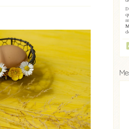
D
q
m
M
d
Mes