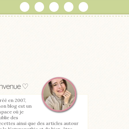
envenue ♡
réé en 2007,
on blog est un
space où je
ublie des
ecettes ainsi que des articles autour
e la Naturopathie et du bien-être.