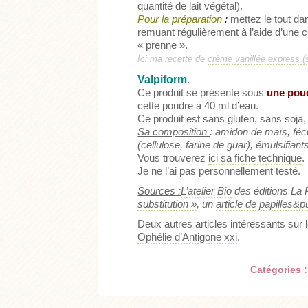
quantité de lait végétal).
Pour la préparation
:
mettez le tout da
remuant régulièrement à l’aide d’une c
« prenne ».
Ici ma recette de
crème vanillée express (s
Valpiform
.
Ce produit se présente sous
une pou
cette poudre à 40 ml d’eau.
Ce produit est sans gluten, sans soja,
Sa composition
: amidon de maïs, fé
(cellulose, farine de guar), émulsifia
Vous trouverez
ici sa fiche technique
.
Je ne l’ai pas personnellement testé.
Sources :
L’atelier Bio
des éditions La 
substitution »
, un
article de papilles&p
Deux autres articles intéressants sur
Ophélie d’Antigone xxi
.
Catégories 