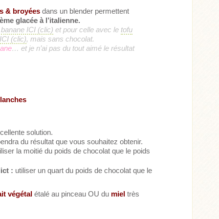
es & broyées
dans un blender permettent
ème glacée à l’italienne.
a
banane ICI (clic)
et pour celle avec le
tofu
CI (clic)
, mais sans chocolat.
nane
… et je n’ai pas du tout aimé le résultat
blanches
ellente solution.
pendra du résultat que vous souhaitez obtenir.
iliser la moitié du poids de chocolat que le poids
ct :
utiliser un quart du poids de chocolat que le
ait végétal
étalé au pinceau OU du
miel
très