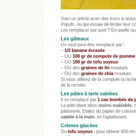
Voici un article avec des trucs & as
d’œufs, ou qui essaie de limiter leur
Les remplacer par quoi ? En quelle qua
Les gâteaux
Un oeuf peut être remplacé par :
–
1/2 banane écrasée
– OU
100 gr de compote de pomme
Acheter
Lire l'ar
– OU
100 gr de tofu soyeux
– OU des
graines de lin
moulues
– OU des
graines de chia
moulues
Acheter
Lire l'article
Si vous utilisez de la compote ou la 
de la recette.
Les pâtes à tarte sablées
Il se remplace par
1 cas bombée de p
La pâte étant alors
moins maléable
, 
pâtisserie. Etalez du papier de cuisso
sablée à la main
, en l’aplatissant.
Crèmes glacées
Du
tofu soyeux
: pour obtenir 800 ml