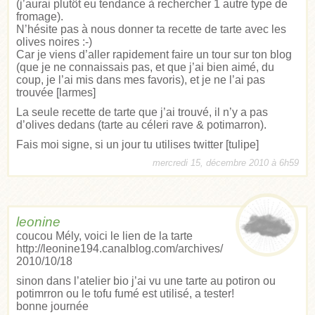
(j’aurai plutôt eu tendance à rechercher 1 autre type de
fromage).
N’hésite pas à nous donner ta recette de tarte avec les
olives noires :-)
Car je viens d’aller rapidement faire un tour sur ton blog
(que je ne connaissais pas, et que j’ai bien aimé, du
coup, je l’ai mis dans mes favoris), et je ne l’ai pas
trouvée [larmes]
La seule recette de tarte que j’ai trouvé, il n’y a pas
d’olives dedans (tarte au céleri rave & potimarron).
Fais moi signe, si un jour tu utilises twitter [tulipe]
mercredi 15, décembre 2010 à 6h59
leonine
coucou Mély, voici le lien de la tarte
http://leonine194.canalblog.com/archives/
2010/10/18
sinon dans l’atelier bio j’ai vu une tarte au potiron ou
potimrron ou le tofu fumé est utilisé, a tester!
bonne journée