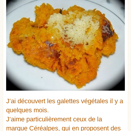
J’ai découvert les galettes végétales il y a
quelques mois.
J’aime particulièrement ceux de la
marque
Céréalpes
, qui en proposent des