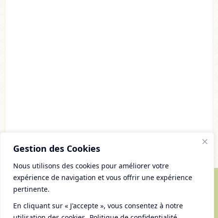
Acheter
Lire l'article
Gestion des Cookies
Nous utilisons des cookies pour améliorer votre
expérience de navigation et vous offrir une expérience
pertinente.
© Copyright 2007 - 2026 Chaudron Pastel
Tous droits réservés
En cliquant sur « J'accepte », vous consentez à notre
Mentions Légales et gestion des cookies
utilisation des cookies.
Politique de confidentialité