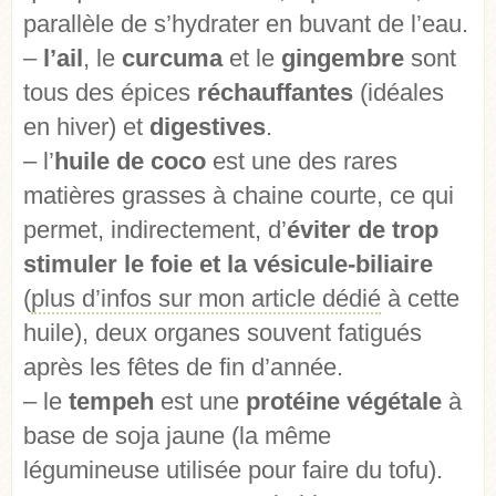
parallèle de s’hydrater en buvant de l’eau.
–
l’ail
, le
curcuma
et le
gingembre
sont
tous des épices
réchauffantes
(idéales
en hiver) et
digestives
.
– l’
huile de coco
est une des rares
matières grasses à chaine courte, ce qui
permet, indirectement, d’
éviter de trop
stimuler le foie et la vésicule-biliaire
(
plus d’infos sur mon article dédié
à cette
huile), deux organes souvent fatigués
après les fêtes de fin d’année.
– le
tempeh
est une
protéine végétale
à
base de soja jaune (la même
légumineuse utilisée pour faire du tofu).