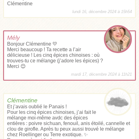
Clémentine
lundi 16, décembre 2024 à 15h54
Mély
Bonjour Clémentine 💛
Merci beaucoup ! Ta recette a l’air
délicieuse ! Les cinq épices chinoises : où
trouves-tu ce mélange (j’adore les épices) ?
Merci 😊
mardi 17, décembre 2024 à 11h21
Clémentine
Et j’avais oublié le Panais !
Pour les cinq épices chinoises, j’ai fait le
mélange moi-même avdc des épices
entières : poivre sichuan, fenouil, anis étoilé, cannelle et
clou de girofle. Après tu peux aussi trouvé le mélange
chez Roellinger ou Terre exotique. ✨