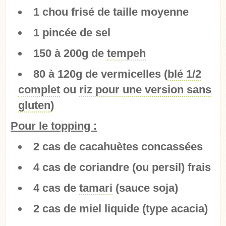
1 chou frisé de taille moyenne
1 pincée de sel
150 à 200g de
tempeh
80 à 120g de vermicelles (
blé 1/2
complet
ou
riz pour une version sans
gluten
)
Pour le topping :
2 cas de cacahuètes concassées
4 cas de coriandre (ou persil) frais
4 cas de
tamari
(sauce soja)
2 cas de miel liquide (type acacia)