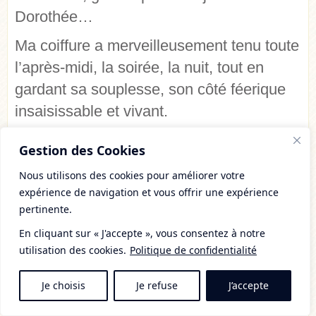
Dorothée…
Ma coiffure a merveilleusement tenu toute
l’après-midi, la soirée, la nuit, tout en
gardant sa souplesse, son côté féerique
insaisissable et vivant.
Comme je me vois rarement de dos (^^),
Gestion des Cookies
j’ai même eu la surprise de voir la
Nous utilisons des cookies pour améliorer votre
longueur de mes cheveux sur les photos :
expérience de navigation et vous offrir une expérience
j’ignorais les avoir aussi longs…
pertinente.
Une vraie chevelure de fée qui aura fait
En cliquant sur « J'accepte », vous consentez à notre
utilisation des cookies.
Politique de confidentialité
sourire celles qui veillaient, au Ciel, sur
moi, sur nous, en ce jour si précieux…
Je choisis
Je refuse
J’accepte
Je chérirai cette coiffure réalisée par deux