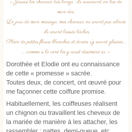
« J’aurai les cheveux très longs : ils arriveront en bas de
mon dos.
Le jour de mon mariage, mes cheveux ne seront pas relevés
: ils seront laissés lâches.
Plein de petites fleurs blanches et dorées s’y seront glissées…
… comme si le vent les y avait disséminé ici. »
Dorothée et Elodie ont eu connaissance
de cette « promesse » sacrée.
Toutes deux, de concert, ont œuvré pour
me façonner cette coiffure promise.
Habituellement, les coiffeuses réalisent
un chignon ou travaillent les cheveux de
la mariée de manière à les attacher, les
rassembler : nattes, demi-queue, etc.