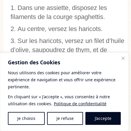
Dans une assiette, disposez les
filaments de la courge spaghettis.
Au centre, versez les haricots.
Sur les haricots, versez un filet d’huile
d’olive, saupoudrez de thym, et de
quelques graines de tournesol.
Gestion des Cookies
La
courge spaghetti
a un délicieux goût,
Nous utilisons des cookies pour améliorer votre
bien, bien, bien loin de mon potimarron
expérience de navigation et vous offrir une expérience
pertinente.
d’amour.
En cliquant sur « J'accepte », vous consentez à notre
Le potimarron est très fort en énergie
utilisation des cookies.
Politique de confidentialité
Terre (MTC), et la courge spaghetti
beaucoup moins.
Je choisis
Je refuse
J’accepte
Ses filaments sont doux, fins, et ont un