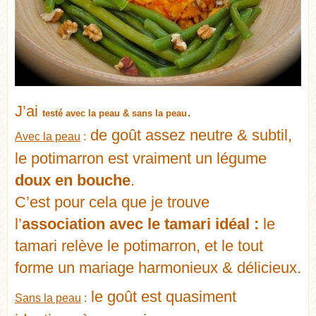
J’ai
.
testé avec la peau & sans la peau
de goût assez neutre & subtil,
Avec la peau
:
le potimarron est vraiment un légume
doux en bouche
.
C’est pour cela que je trouve
l’
association avec le tamari idéal :
le
tamari relève le potimarron, et le tout
forme un mariage harmonieux & délicieux.
le goût est quasiment
Sans la peau
: