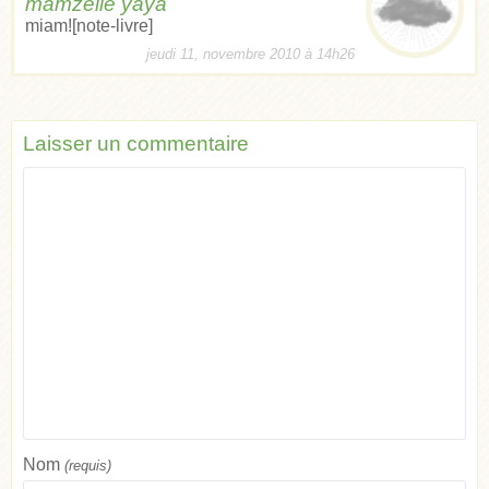
mamzelle yaya
miam![note-livre]
jeudi 11, novembre 2010 à 14h26
Laisser un commentaire
Nom
(requis)