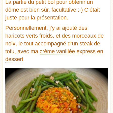
La partie du petit bol pour obtenir un
dôme est bien sûr, facultative :-) C’était
juste pour la présentation.
Personnellement, j’y ai ajouté des
haricots verts froids, et des morceaux de
noix, le tout accompagné d’un steak de
tofu, avec ma
crème vanillée express en
dessert
.