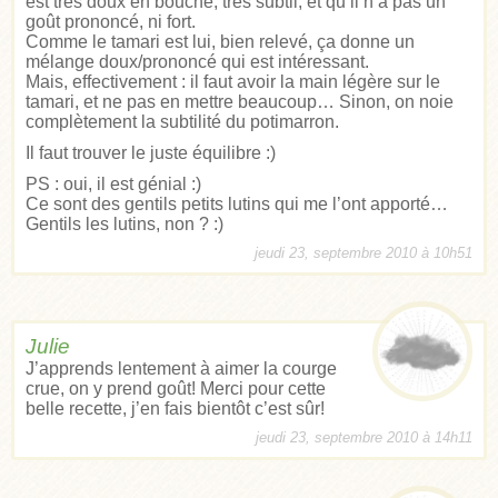
est très doux en bouche, très subtil, et qu’il n’a pas un
goût prononcé, ni fort.
Comme le tamari est lui, bien relevé, ça donne un
mélange doux/prononcé qui est intéressant.
Mais, effectivement : il faut avoir la main légère sur le
tamari, et ne pas en mettre beaucoup… Sinon, on noie
complètement la subtilité du potimarron.
Il faut trouver le juste équilibre :)
PS : oui, il est génial :)
Ce sont des gentils petits lutins qui me l’ont apporté…
Gentils les lutins, non ? :)
jeudi 23, septembre 2010 à 10h51
Julie
J’apprends lentement à aimer la courge
crue, on y prend goût! Merci pour cette
belle recette, j’en fais bientôt c’est sûr!
jeudi 23, septembre 2010 à 14h11