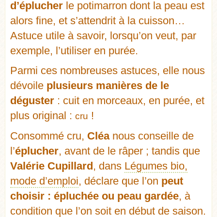
d’éplucher
le potima
rron dont la peau est
alors fine, et s’attendrit à la cuisson…
Astuce utile à savoir, lorsqu’on veut, par
exemple, l’utiliser en purée.
Parmi ces nombreuses astuces, elle nous
dévoile
plusieurs manières de le
déguster
: cuit en morceaux, en purée, et
plus original :
!
cru
Consommé cru
,
Cléa
nous conseille de
l’
éplucher
, avant de le râper ; tandis que
Valérie Cupillard
, dans
Légumes bio,
mode d’emploi
, déclare que l’on
peut
choisir : épluchée ou peau gardée
, à
condition que l’on soit en début de saison.