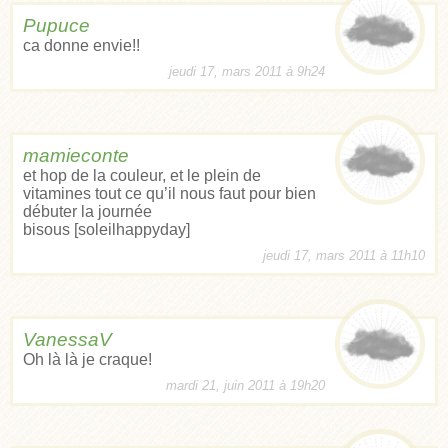
Pupuce
ca donne envie!!
jeudi 17, mars 2011 à 9h24
mamieconte
et hop de la couleur, et le plein de
vitamines tout ce qu’il nous faut pour bien
débuter la journée
bisous [soleilhappyday]
jeudi 17, mars 2011 à 11h10
VanessaV
Oh là là je craque!
mardi 21, juin 2011 à 19h20